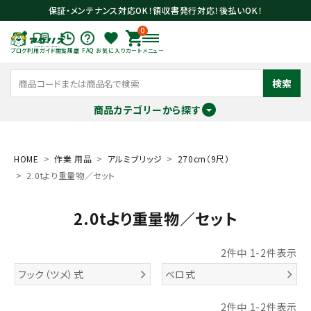
保証・メンテナンス対応OK！領収書発行対応！後払いOK！
0
ブログ
利用ガイド
閲覧履歴
FAQ
お気に入り
カート
メニュー
検索
商品カテゴリーから探す
meeting_room
person
ログイン
会員登録
HOME
作業 用品
アルミブリッジ
270cm（9尺）
2.0tより重量物／セット
search
2.0tより重量物／セット
2
件中
1
-
2
件表示
フック（ツメ）式
ベロ式
2
件中
1
-
2
件表示