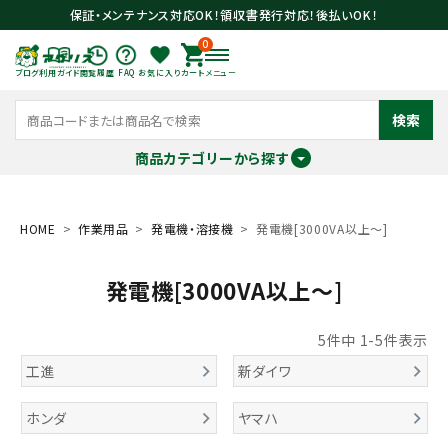
保証・メンテナンス対応OK！領収書発行対応！後払いOK！
0
ブログ
利用ガイド
閲覧履歴
FAQ
お気に入り
カート
メニュー
検索
商品カテゴリーから探す
meeting_room
person
ログイン
会員登録
HOME
作業用品
発電機・溶接機
発電機[3000VA以上～]
発電機[3000VA以上～]
search
5
件中
1
-
5
件表示
工進
新ダイワ
ホンダ
ヤマハ