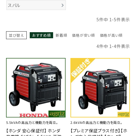
スバル
お気に入り一覧
5
件中
1
-
5
件表示
閲覧履歴一覧
並び替え
おすすめ順
新着順
価格が安い順
価格が高い順
農業機械
4
件中
1
-
4
件表示
農業資材
作業用品
補修部品
レンタル
ブログ
5.5kVAの高出力と機動力を両立。
2.6kVAの高出力と機動力を両立。
【ホンダ 安心保証付】 ホンダ
【プレミア保証プラス付き】【ホ
利用ガイド
FAQ