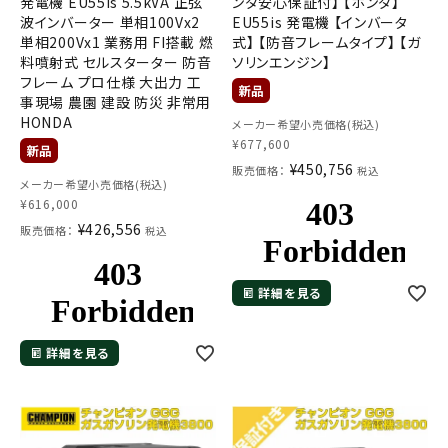
発電機 EU55is 5.5kVA 正弦
ンダ安心保証付】 【ホンダ】
波インバーター 単相100Vx2
EU55is 発電機 【インバータ
単相200Vx1 業務用 FI搭載 燃
式】 【防音フレームタイプ】 【ガ
料噴射式 セルスターター 防音
ソリンエンジン】
フレーム プロ仕様 大出力 工
事現場 農園 建設 防災 非常用
HONDA
メーカー希望小売価格(税込)
¥
677,600
¥
450,756
販売価格：
税込
メールでのお問い合わせ
メーカー希望小売価格(税込)
¥
616,000
info@agriz.net
¥
426,556
販売価格：
税込
FAXでのご注文
0739-72-4532
詳細を見る
24時間受付
詳細を見る