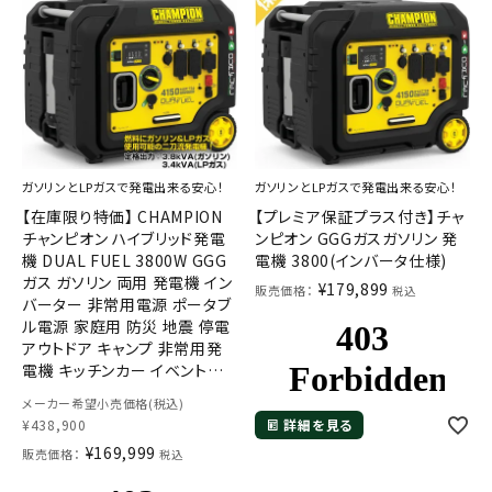
ガソリンとLPガスで発電出来る安心！
ガソリンとLPガスで発電出来る安心！
【在庫限り特価】 CHAMPION
【プレミア保証プラス付き】チャ
チャンピオン ハイブリッド発電
ンピオン GGGガスガソリン 発
機 DUAL FUEL 3800W GGG
電機 3800(インバータ仕様)
ガス ガソリン 両用 発電機 イン
¥
179,899
販売価格：
税込
バーター 非常用電源 ポータブ
ル電源 家庭用 防災 地震 停電
アウトドア キャンプ 非常用発
電機 キッチンカー イベント用
電源 大容量
メーカー希望小売価格(税込)
¥
438,900
詳細を見る
¥
169,999
販売価格：
税込