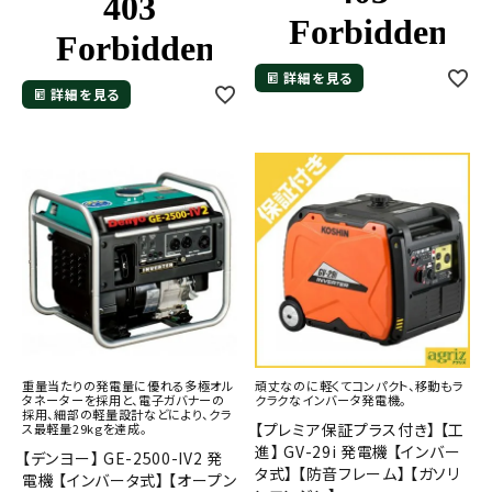
詳細を見る
詳細を見る
重量当たりの発電量に優れる多極オル
頑丈なのに軽くてコンパクト、移動もラ
タネーターを採用と、電子ガバナーの
クラクなインバータ発電機。
採用、細部の軽量設計などにより、クラ
【プレミア保証プラス付き】 【工
ス最軽量29kgを達成。
進】 GV-29i 発電機 【インバー
【デンヨー】 GE-2500-IV2 発
タ式】 【防音フレーム】 【ガソリ
電機 【インバータ式】 【オープン