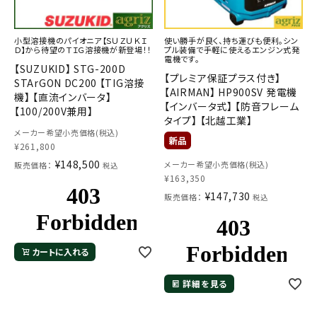
小型溶接機のパイオニア【ＳＵＺＵＫＩ
使い勝手が良く、持ち運びも便利。シン
Ｄ】から待望のＴＩＧ溶接機が新登場！！
プル装備で手軽に使えるエンジン式発
電機です。
【SUZUKID】 STG-200D
【プレミア保証プラス付き】
STArGON DC200 【TIG溶接
【AIRMAN】 HP900SV 発電機
機】 【直流インバータ】
【インバータ式】 【防音フレーム
【100/200V兼用】
タイプ】 【北越工業】
メーカー希望小売価格(税込)
¥
261,800
¥
148,500
メーカー希望小売価格(税込)
販売価格：
税込
¥
163,350
¥
147,730
販売価格：
税込
カートに入れる
詳細を見る