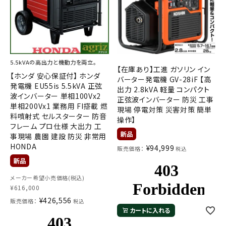
5.5kVAの高出力と機動力を両立。
【在庫あり】工進 ガソリン イン
【ホンダ 安心保証付】 ホンダ
バーター発電機 GV-28iF 【高
発電機 EU55is 5.5kVA 正弦
出力 2.8kVA 軽量 コンパクト
波インバーター 単相100Vx2
正弦波インバーター 防災 工事
単相200Vx1 業務用 FI搭載 燃
現場 停電対策 災害対策 簡単
料噴射式 セルスターター 防音
操作】
フレーム プロ仕様 大出力 工
事現場 農園 建設 防災 非常用
HONDA
¥
94,999
販売価格：
税込
メーカー希望小売価格(税込)
¥
616,000
¥
426,556
販売価格：
税込
カートに入れる