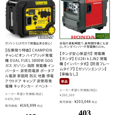
ガソリンとLPガスで発電出来る安心！
余裕の運転時間で、長時間作業にも安
心、ホンダインバータ発電機EU24i。
【在庫限り特価】 CHAMPION
【ホンダ安心保証付】 発電機
チャンピオン ハイブリッド発電
【ホンダ】 EU24i ｋ1JN2 発電
機 DUAL FUEL 3800W GGG
機 【インバータ式】 【防音フレー
ガス ガソリン 両用 発電機 イン
ムタイプ】 【ガソリンエンジン】
バーター 非常用電源 ポータブ
【車輪なし】
ル電源 家庭用 防災 地震 停電
アウトドア キャンプ 非常用発
電機 キッチンカー イベント用
メーカー希望小売価格(税込)
電源 大容量
メーカー希望小売価格(税込)
¥
280,500
¥
438,900
¥
203,044
販売価格：
税込
¥
169,999
販売価格：
税込