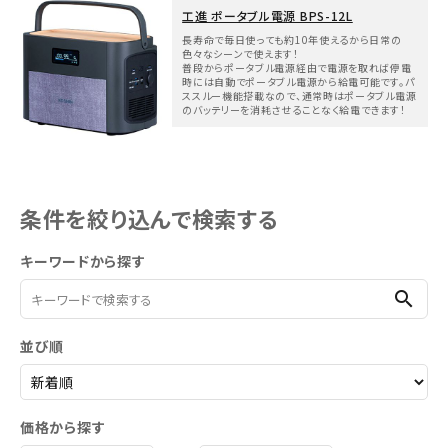
工進 ポータブル電源 BPS-12L
長寿命で毎日使っても約10年使えるから日常の
色々なシーンで使えます！
普段からポータブル電源経由で電源を取れば停電
時には自動でポータブル電源から給電可能です。パ
ススルー機能搭載なので、通常時はポータブル電源
のバッテリーを消耗させることなく給電できます！
条件を絞り込んで検索する
キーワードから探す
search
並び順
価格から探す