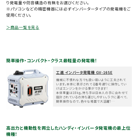
り発電量や防音構造の有無をお選びください。
お気に入り一覧
※パソコンなどの精密機器には必ずインバータータイプの発電機をご
使用ください。
閲覧履歴一覧
＞商品一覧を見る
農業機械
農業資材
簡単操作・コンパクト・クラス最軽量の発電機！
作業用品
工進 インバータ発電機 GV-16SE
機械に不慣れな方でも扱い易いように工夫されて
います。本体に表示されてる番号通りに操作してい
補修部品
けばエンジンをかける事ができます！
本体重量は18kg。持ち手は日本人の手に合わせて
設計されているの持ち運びしやすい。ラクに運べて、
簡単操作なので、色々な場面で大活躍！
レンタル
アウトドアや移動販売のお共に、また、非常時の備え
としてもいかがでしょうか？
ブログ
高出力と機動性を両立したハンディ・インバータ発電機の最上位
機種！
利用ガイド
FAQ