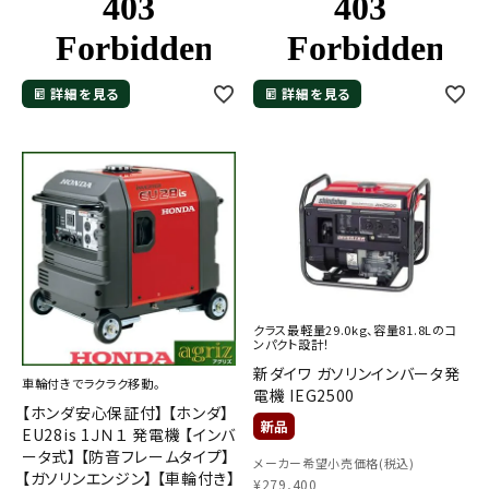
詳細を見る
詳細を見る
クラス最軽量29.0kg、容量81.8Lのコ
ンパクト設計！
新ダイワ ガソリンインバータ発
車輪付きでラクラク移動。
電機 IEG2500
【ホンダ安心保証付】 【ホンダ】
EU28is 1ＪＮ１ 発電機 【インバ
ータ式】 【防音フレームタイプ】
メーカー希望小売価格(税込)
【ガソリンエンジン】 【車輪付き】
¥
279,400