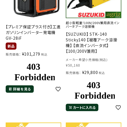
超小型軽量！100V/200V兼用直流イン
【プレミア保証プラス付き】工進
バータアーク溶接機
ガソリンインバーター発電機
【SUZUKID】 STK-140
GV-28iF
Sticky140 【被覆アーク溶接
機】 【直流インバータ式】
【100/200V兼用】
¥
101,279
販売価格：
税込
メーカー希望小売価格(税込)
¥
50,160
¥
29,800
販売価格：
税込
詳細を見る
カートに入れる