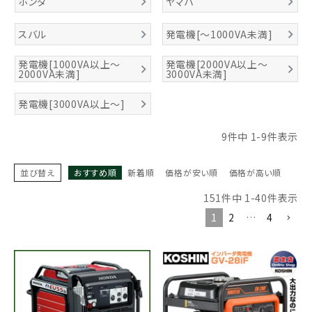
ホンダ
ヤマハ
スバル
発電機[～1000VA未満]
発電機[1000VA以上～
発電機[2000VA以上～
2000VA未満]
3000VA未満]
発電機[3000VA以上～]
9
件中
1
-
9
件表示
並び替え
おすすめ順
新着順
価格が安い順
価格が高い順
151
件中
1
-
40
件表示
1
2
…
4