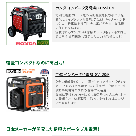
ホンダ インバータ発電機 EU55is N
高剛性樹脂フレームを採用し強度を保ちながら軽
量化とサイズダウンを実現。更には、キャリーハンド
ルや大口径車輪を採用し持ち運びがラクになる様
に作られています。
搭載されるエンジンは信頼のホンダ製。本格プロ仕
様の重作業用構造で安定した出力を発揮します！
正弦波インバータ搭載で高品質で安定した電気を
供給可能なので、PC等の精密機器も安心して使用
できます。
メールでのお問い合わせ
軽量コンパクトなのに高出力！
info@agriz.net
工進 インバータ発電機 GV-28iF
FAXでのご注文
クラス最軽量（メーカー調べ）でコンパクトボディな
のに、2.8kVAの高出力！持ち運びがラクなので、畑
0739-72-4532
24時間受付
や工事現場等のプロの現場で大活躍！
機械に不慣れな方や始めて使う時でも大丈夫！本体
に表示されている番号に沿って操作すればエンジ
ンがかかります！
エコモード（1/4負荷）ならば約16時間の連続運転
も可能です！
日本メーカーが開発した信頼のポータブル電源！