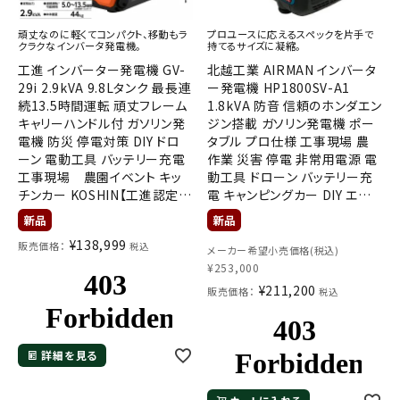
頑丈なのに軽くてコンパクト、移動もラ
プロユースに応えるスペックを片手で
クラクなインバータ発電機。
持てるサイズに凝縮。
工進 インバーター発電機 GV-
北越工業 AIRMAN インバータ
29i 2.9kVA 9.8Lタンク 最長連
ー発電機 HP1800SV-A1
続13.5時間運転 頑丈フレーム
1.8kVA 防音 信頼のホンダエン
キャリーハンドル付 ガソリン発
ジン搭載 ガソリン発電機 ポー
電機 防災 停電対策 DIY ドロ
タブル プロ仕様 工事現場 農
ーン 電動工具 バッテリー充電
作業 災害 停電 非常用電源 電
工事現場 農園イベント キッ
動工具 ドローン バッテリー充
チンカー KOSHIN【工進認定シ
電 キャンピングカー DIY エア
ョップ】
ーマン
¥
138,999
販売価格：
税込
メーカー希望小売価格(税込)
¥
253,000
¥
211,200
販売価格：
税込
詳細を見る