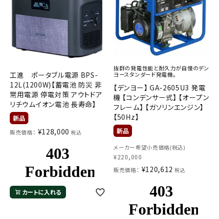
抜群の発電性能と耐久力が自慢のデン
工進 ポータブル電源 BPS-
ヨースタンダード発電機。
12L(1200W)【蓄電池 防災 非
【デンヨー】 GA-2605U3 発電
常用電源 停電対策 アウトドア
機 【コンデンサー式】 【オープン
リチウムイオン電池 長寿命】
フレーム】 【ガソリンエンジン】
【50Hz】
¥
128,000
販売価格：
税込
メーカー希望小売価格(税込)
¥
220,000
¥
120,612
販売価格：
税込
カートに入れる