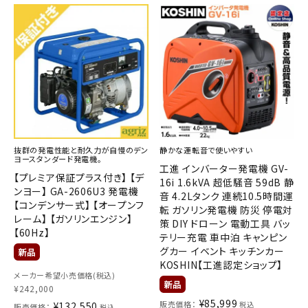
抜群の発電性能と耐久力が自慢のデン
静かな運転音で使いやすい
ヨースタンダード発電機。
工進 インバーター発電機 GV-
【プレミア保証プラス付き】 【デ
16i 1.6kVA 超低騒音 59dB 静
ンヨー】 GA-2606U3 発電機
音 4.2Lタンク 連続10.5時間運
【コンデンサー式】 【オープンフ
転 ガソリン発電機 防災 停電対
レーム】 【ガソリンエンジン】
策 DIY ドローン 電動工具 バッ
【60Hz】
テリー充電 車中泊 キャンピン
グカー イベント キッチンカー
KOSHIN【工進認定ショップ】
メーカー希望小売価格(税込)
¥
242,000
¥
85,999
販売価格：
¥
132,550
税込
販売価格：
税込