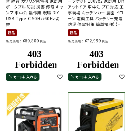
音 静音 ガソリン発電機 家庭用
ーソケット 100Vx2 家庭用 DIY
ポータブル 防災 災害 停電 キャ
アウトドア 車中泊 プロ対応 工
ンプ 車中泊 農作業 現場 DIY
事現場 キッチンカー 農園 ドロ
USB Type-C 50Hz/60Hz切
ーン 電動工具 バッテリー充電
替
防災 停電対策 簡単操作】【工
進認定ショップ】
¥
69,800
¥
72,999
販売価格：
販売価格：
税込
税込
カートに入れる
カートに入れる