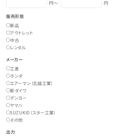
円～
円
販売形態
新品
アウトレット
中古
レンタル
メーカー
工進
ホンダ
エアーマン（北越工業）
新ダイワ
デンヨー
ヤマハ
SUZUKID（スター工業）
その他
出力