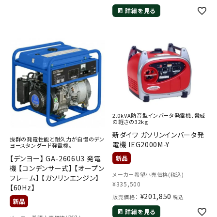
詳細を見る
2.0kVA防音型インバータ発電機、脅威
の軽さの32kg
新ダイワ ガソリンインバータ発
抜群の発電性能と耐久力が自慢のデン
電機 IEG2000M-Y
ヨースタンダード発電機。
【デンヨー】 GA-2606U3 発電
機 【コンデンサー式】 【オープン
メーカー希望小売価格(税込)
フレーム】 【ガソリンエンジン】
¥
335,500
【60Hz】
¥
201,850
販売価格：
税込
詳細を見る