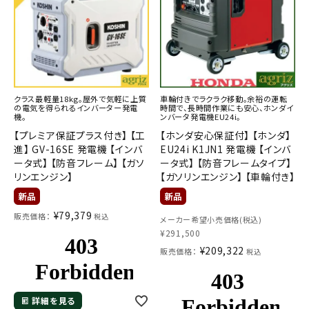
クラス最軽量18kg。屋外で気軽に上質
車輪付きでラクラク移動。余裕の運転
の電気を得られるインバーター発電
時間で、長時間作業にも安心、ホンダイ
機。
ンバータ発電機EU24i。
【プレミア保証プラス付き】 【工
【ホンダ安心保証付】 【ホンダ】
進】 GV-16SE 発電機 【インバ
EU24i K1JN1 発電機 【インバ
ータ式】 【防音フレーム】 【ガソ
ータ式】 【防音フレームタイプ】
リンエンジン】
【ガソリンエンジン】 【車輪付き】
¥
79,379
販売価格：
税込
メーカー希望小売価格(税込)
¥
291,500
¥
209,322
販売価格：
税込
詳細を見る