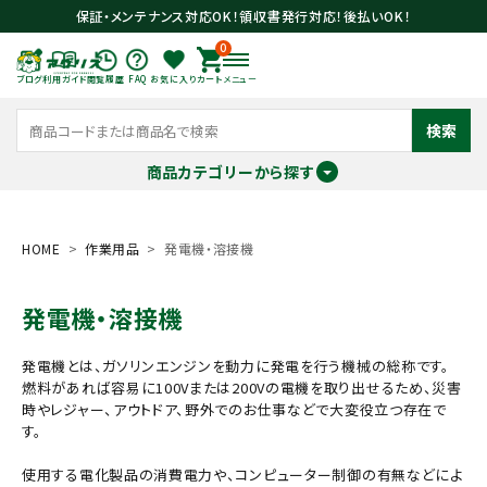
保証・メンテナンス対応OK！領収書発行対応！後払いOK！
0
ブログ
利用ガイド
閲覧履歴
FAQ
お気に入り
カート
メニュー
検索
商品カテゴリーから探す
meeting_room
person
ログイン
会員登録
HOME
作業用品
発電機・溶接機
発電機・溶接機
search
発電機とは、ガソリンエンジンを動力に発電を行う機械の総称です。
燃料があれば容易に100Vまたは200Vの電機を取り出せるため、災害
時やレジャー、アウトドア、野外でのお仕事などで大変役立つ存在で
す。
使用する電化製品の消費電力や、コンピューター制御の有無などによ