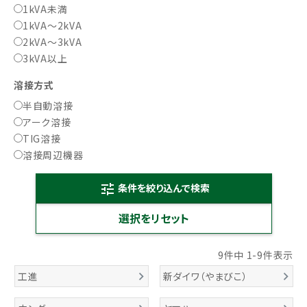
1kVA未満
1kVA～2kVA
2kVA～3kVA
3kVA以上
溶接方式
半自動溶接
アーク溶接
TIG溶接
溶接周辺機器
条件を絞り込んで検索
tune
9
件中
1
-
9
件表示
工進
新ダイワ（やまびこ）