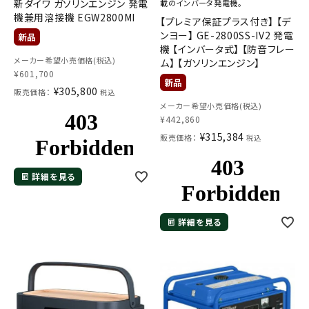
新ダイワ ガソリンエンジン 発電
載のインバータ発電機。
機兼用溶接機 EGW2800MI
【プレミア保証プラス付き】 【デ
ンヨー】 GE-2800SS-IV2 発電
機 【インバータ式】 【防音フレー
メーカー希望小売価格(税込)
ム】 【ガソリンエンジン】
¥
601,700
¥
305,800
販売価格：
税込
メーカー希望小売価格(税込)
¥
442,860
¥
315,384
販売価格：
税込
詳細を見る
詳細を見る