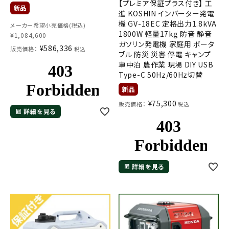
【プレミア保証プラス付き】 工
進 KOSHIN インバーター発電
機 GV-18EC 定格出力1.8kVA
メーカー希望小売価格(税込)
1800W 軽量17kg 防音 静音
¥
1,084,600
ガソリン発電機 家庭用 ポータ
¥
586,336
販売価格：
税込
ブル 防災 災害 停電 キャンプ
車中泊 農作業 現場 DIY USB
Type-C 50Hz/60Hz切替
¥
75,300
販売価格：
税込
詳細を見る
詳細を見る