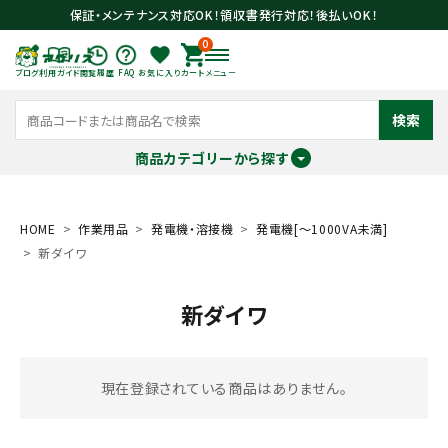
保証・メンテナンス対応OK！領収書発行対応！後払いOK！
0
ブログ
利用ガイド
閲覧履歴
FAQ
お気に入り
カート
メニュー
検索
商品カテゴリーから探す
meeting_room
person
ログイン
会員登録
HOME
作業用品
発電機・溶接機
発電機[～1000VA未満]
新ダイワ
search
新ダイワ
現在登録されている商品はありません。