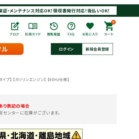
保証・メンテナンス対応OK！領収書発行対応！後払いOK！
0
ブログ
利用ガイド
閲覧履歴
FAQ
お気に入り
カート
タル
ログイン
新規会員登録
タイプ】 【ガソリンエンジン】 【60Hz仕様】
あり表記の場合
荷センターに在庫がございます。