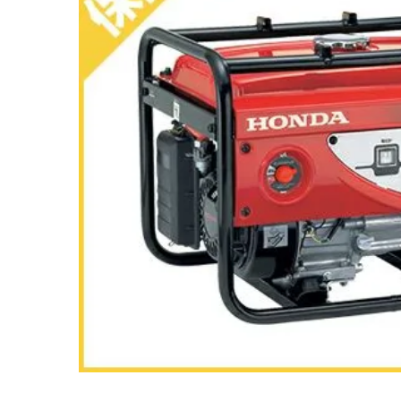
閲覧履歴一覧
農業機械
農業資材
作業用品
補修部品
レンタル
ブログ
利用ガイド
FAQ