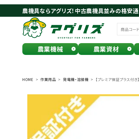
農機具ならアグリズ！中古農機具並みの格安
農業機械
農業資材
meeting_room
person
ログイン
会員登録
HOME
作業用品
発電機・溶接機
【プレミア保証プラス付き】 
search
お気に入り一覧