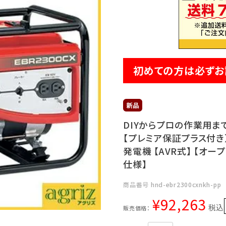
初めての方は必ずお
DIYからプロの作業用ま
【プレミア保証プラス付き】 
発電機 【AVR式】 【オー
仕様】
商品番号
hnd-ebr2300cxnkh-pp
¥
92,263
税込
販売価格：