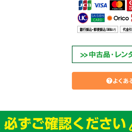
よくあ
help