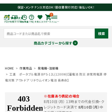
保証・メンテナンス対応OK！領収書発行対応！後払いOK！
0
ブログ
利用ガイド
閲覧履歴
FAQ
お気に入り
カート
メニュー
検索
商品カテゴリーから探す
meeting_room
person
ログイン
会員登録
HOME
作業用品
発電機・溶接機
工進 ポータブル電源 BPS-12L(1200W)【蓄電池 防災 非常用電源 停
search
電対策 アウトドア リチウムイオン電池 長寿命】
※在庫あり表記の場合
8月10日（月） 13時までの代金引換・ク
レジットカード決済で
8月10日（月）
中