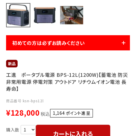
利用ガイド
FAQ
初めての方は必ずお読みください
メールでのお問い合わせ
info@agriz.net
工進 ポータブル電源 BPS-12L(1200W)【蓄電池 防災
非常用電源 停電対策 アウトドア リチウムイオン電池 長
FAXでのご注文
寿命】
0739-72-4532
24時間受付
商品番号
ksn-bps12l
¥
128,000
1,164
ポイント進呈 ]
税込
カートに入れる