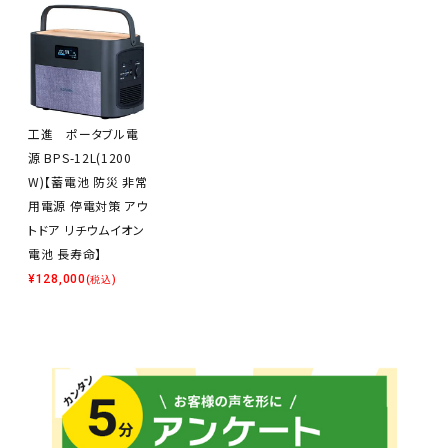
工進 ポータブル電
源 BPS-12L(1200
W)【蓄電池 防災 非常
用電源 停電対策 アウ
トドア リチウムイオン
電池 長寿命】
¥
128,000
(税込)