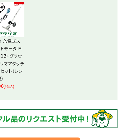
タ 充電式ス
トモータ M
9DZ+グラウ
トリマアタッチ
トセット（レン
機）
00
(税込)