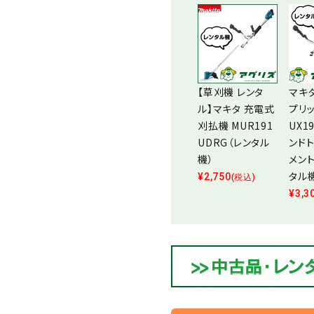
【草刈機 レンタ
マキ
ル】マキタ 充電式
プリッ
刈払機 MUR191
UX1
UDRG（レンタル
ンド
機）
メン
タル
¥
2,750
(税込)
¥
3,3