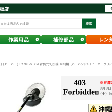
通販店
検索
作業用品
補修部品
レン
 【ビーバー】 F270T-GTCM 背負式刈払機 草刈機 【バーハンドル（ビーバーグリッ
※在庫
8月8
（土）
中