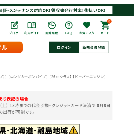
保証・メンテナンス対応OK！領収書発行対応！後払いOK！
0
ブログ
利用ガイド
閲覧履歴
FAQ
お気に入り
カート
タル
ログイン
新規会員登録
プ）】 【ロングカーボンパイプ】 【26㏄クラス】 【ビーバーエンジン】
あり表記の場合
日（土） 13時までの代金引換・クレジットカード決済で
8月8日
の出荷が可能です。