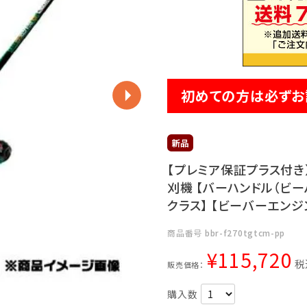
初めての方は必ずお
【プレミア保証プラス付き】 
刈機 【バーハンドル（ビー
クラス】 【ビーバーエンジ
商品番号
bbr-f270tgtcm-pp
¥
115,720
税
販売価格：