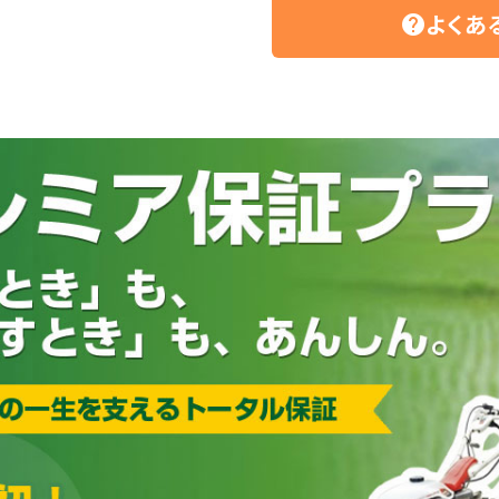
よくあ
help