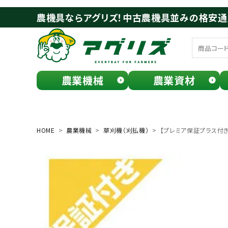
農機具ならアグリズ！中古農機具並みの格安
農業機械
農業資材
meeting_room
person
ログイン
会員登録
HOME
農業機械
草刈機（刈払機）
【プレミア保証プラス付き】
search
お気に入り一覧