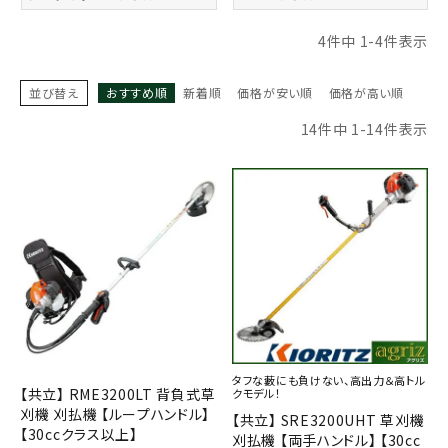
お気に入り一覧
4
件中
1
-
4
件表示
閲覧履歴一覧
並び替え
おすすめ順
新着順
価格が安い順
価格が高い順
14
件中
1
-
14
件表示
農業機械
農業資材
作業用品
補修部品
レンタル
タフな藪にも負けない、高出力＆高トル
ブログ
【共立】 RME3200LT 背負式草
クモデル！
刈機 刈払機 【ループハンドル】
【共立】 SRE3200UHT 草刈機
【30ccクラス以上】
利用ガイド
FAQ
刈払機 【両手ハンドル】 【30cc