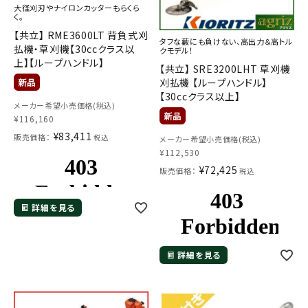
大径刈刃やナイロンカッターもらくら
く。
【共立】 RME3600LT 背負式刈
タフな藪にも負けない、高出力＆高トル
払機・草刈機【30ccクラス以
クモデル！
上】【ループハンドル】
【共立】 SRE3200LHT 草刈機
刈払機 【ループハンドル】
【30ccクラス以上】
メーカー希望小売価格(税込)
¥
116,160
¥
83,411
販売価格：
税込
メーカー希望小売価格(税込)
¥
112,530
¥
72,425
販売価格：
税込
詳細を見る
詳細を見る