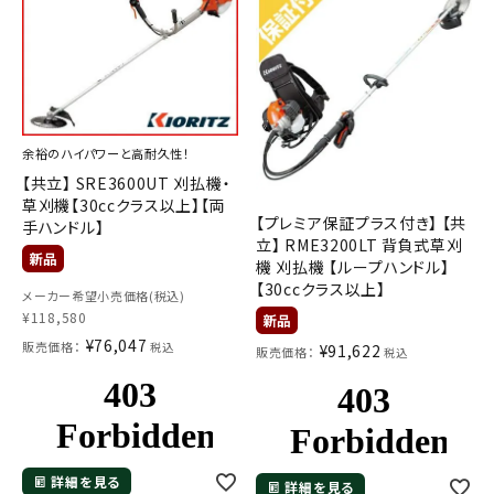
余裕のハイパワーと高耐久性！
【共立】 SRE3600UT 刈払機・
草刈機【30ccクラス以上】【両
【プレミア保証プラス付き】 【共
手ハンドル】
立】 RME3200LT 背負式草刈
機 刈払機 【ループハンドル】
【30ccクラス以上】
メーカー希望小売価格(税込)
¥
118,580
¥
76,047
販売価格：
税込
¥
91,622
販売価格：
税込
詳細を見る
詳細を見る