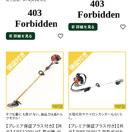
詳細を見る
詳細を見る
タフな藪にも負けない、高出力＆高トル
大径刈刃やナイロンカッターもらくら
クモデル！
く。
【プレミア保証プラス付き】 【共
【プレミア保証プラス付き】【共
立】 SRE3200LHT 草刈機 刈
立】 RME3600LT 背負式刈払