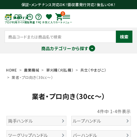
保証・メンテナンス対応OK！領収書発行対応！後払いOK！
0
ブログ
利用ガイド
閲覧履歴
FAQ
お気に入り
カート
メニュー
検索
商品カテゴリーから探す
meeting_room
person
ログイン
会員登録
HOME
農業機械
草刈機（刈払機）
共立（やまびこ）
業者・プロ向き（30cc～）
search
業者・プロ向き（30cc～）
4
件中
1
-
4
件表示
両手ハンドル
ループハンドル
ツーグリップハンドル
バーハンドル