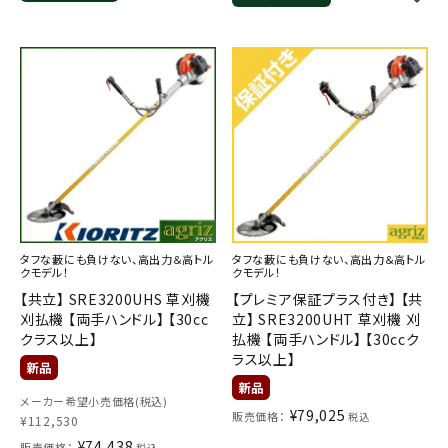
タフな藪にも負けない、高出力＆高トル
タフな藪にも負けない、高出力＆高トル
クモデル！
クモデル！
【共立】 SRE3200UHS 草刈機
【プレミア保証プラス付き】 【共
刈払機 【両手ハンドル】 【30cc
立】 SRE3200UHT 草刈機 刈
クラス以上】
払機 【両手ハンドル】 【30ccク
ラス以上】
メーカー希望小売価格(税込)
¥
79,025
販売価格：
税込
¥
112,530
¥
74,438
販売価格：
税込