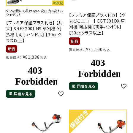
タフな藪にも負けない、高出力＆高トル
【プレミア保証プラス付き】 【や
クモデル！
まびこエコー】 EGT301DX 草
【プレミア保証プラス付き】 【共
刈機 刈払機 【両手ハンドル】
立】 SRE3200UHS 草刈機 刈
【30ccクラス以上】
払機 【両手ハンドル】 【30ccク
ラス以上】
¥
71,100
販売価格：
税込
¥
81,038
販売価格：
税込
詳細を見る
詳細を見る