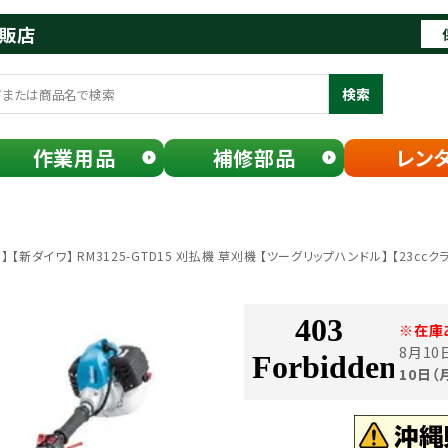
通販店
検索
作業用品
補修部品
レン
【新ダイワ】 RM3125-GTD15 刈払機 草刈機 【ツーグリップハンドル】 【23ccク
※在庫
8月1
10日（