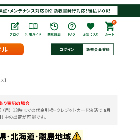
保証・メンテナンス対応OK！領収書発行対応！後払いOK！
0
ブログ
利用ガイド
閲覧履歴
FAQ
お気に入り
カート
タル
ログイン
新規会員登録
ラス】
あり表記の場合
0日（月） 13時までの代金引換・クレジットカード決済で
8月
月）
中の出荷が可能です。