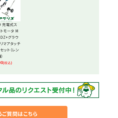
タ 充電式ス
トモータ M
9DZ+グラウ
トリマアタッチ
トセット（レン
機）
00
(税込)
るご質問はこちら