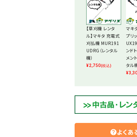
【草刈機 レンタ
マキ
ル】マキタ 充電式
プリッ
刈払機 MUR191
UX1
UDRG（レンタル
ンド
機）
メン
タル
¥
2,750
(税込)
¥
3,3
よくあ
help