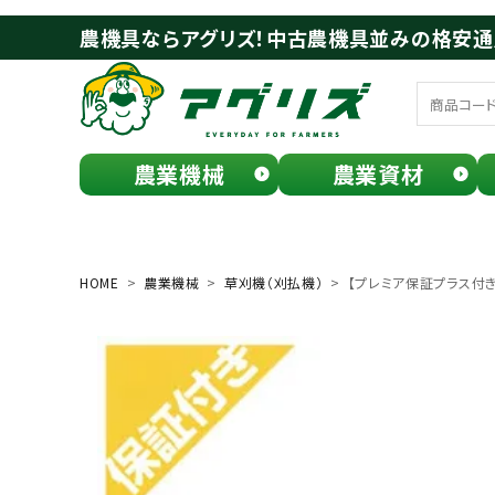
農機具ならアグリズ！中古農機具並みの格安
農業機械
農業資材
meeting_room
person
ログイン
会員登録
HOME
農業機械
草刈機（刈払機）
【プレミア保証プラス付き】 
search
お気に入り一覧