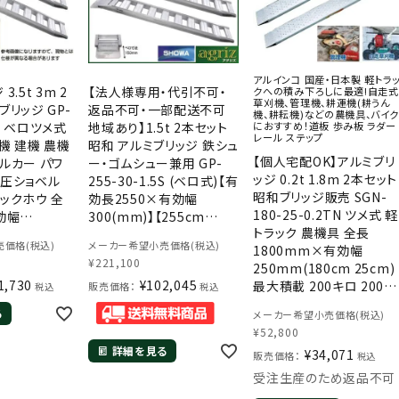
アルインコ 国産・日本製 軽トラ
.5t 3m 2
【法人様専用・代引不可・
クへの積み下ろしに最適!自走式
草刈機、管理機、耕運機(耕うん
ブリッジ GP-
返品不可・一部配送不可
機、耕耘機)などの農機具、バイク
5S ベロツメ式
地域あり】1.5t 2本セット
におすすめ！道板 歩み板 ラダー
レール ステップ
重機 建機 農機
昭和 アルミブリッジ 鉄シュ
【個人宅配OK】アルミブリ
ルカー パワ
ー・ゴムシュー兼用 GP-
ッジ 0.2t 1.8m 2本セット
油圧ショベル
255-30-1.5S (ベロ式)【有
昭和ブリッジ販売 SGN-
ックホウ 全
効長2550×有効幅
180-25-0.2TN ツメ式 軽
効幅
300(mm)】【255cm
トラック 農機具 全長
 40cm) 最
30cm 1.5t】【最大積載
価格(税込)
メーカー希望小売価格(税込)
1800mm×有効幅
3.5トン ラダー
1.5t/セット(2本)】 【1.5ト
¥
221,100
250mm(180cm 25cm)
ン】【1.5t】【国産・日本製】
1,730
¥
102,045
最大積載 200キロ 200k
販売価格：
税込
税込
0.2トン ラダーレール アル
る
メーカー希望小売価格(税込)
ミステップ アルミラダー 鉄
¥
52,800
ホイール ゴムホイール
詳細を見る
¥
34,071
販売価格：
税込
受注生産のため返品不可