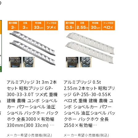
アルミブリッジ 3t 3m 2本
アルミブリッジ 0.5t
セット 昭和ブリッジ GP-
2.55m 2本セット 昭和ブリ
300-33-3.0T ツメ式 重機
ッジ GP-255-30-0.5SK
ュ
建機 農機 ユンボ ショベル
ベロ式 重機 建機 農機 ユ
カー パワーショベル 油圧
ンボ ショベルカー パワー
有
ショベル バックホー バック
ショベル 油圧ショベル バッ
ホウ 全長3000×有効幅
クホー バックホウ 全長
330mm(300 33cm) 最
2550×有効幅
大積載3トン 3.0t 3.0トン
300mm(255 30cm) 最
メーカー希望小売価格(税込)
メーカー希望小売価格(税込)
ラダーレール アルミステッ
大積載0.5t 0.5トン ラダー