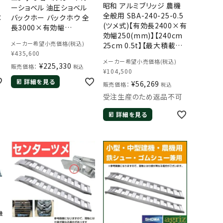
昭和 アルミブリッジ 農機
ーショベル 油圧ショベル
全般用 SBA-240-25-0.5
×
バックホー バックホウ 全
(ツメ式)【有効長2400×有
長3000×有効幅
効幅250(mm)】【240cm
330mm(300 33cm) 最
メーカー希望小売価格(税込)
25cm 0.5t】【最大積載
大積載3トン 3.0t 3.0トン
¥
435,600
0.5t/セット(2本)】 【0.5ト
ラダーレール
メーカー希望小売価格(税込)
ン】【0.5t】【国産・日本製】
¥
225,330
販売価格：
税込
¥
104,500
【2.4m】
詳細を見る
¥
56,269
販売価格：
税込
受注生産のため返品不可
詳細を見る
機