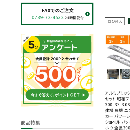
閲覧履歴一覧
FAXでのご注文
0739-72-4532
24時間受付
農業機械
並び替え
農業資材
作業用品
補修部品
レンタル
アルミブリッジ 
ブログ
セット 昭和ブ
300-33-3.
利用ガイド
FAQ
建機 農機 ユ
カー パワーシ
商品特集
ショベル バッ
ホウ 全長30