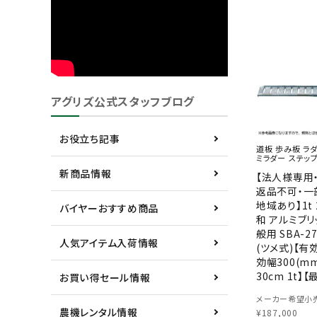
アグリズ公式スタッフブログ
お役立ち記事
道板 歩み板 ラダ
ミラダー ステップ
新商品情報
【法人様専用
返品不可・一
地域あり】1t
バイヤーおすすめ商品
和 アルミブリ
般用 SBA-27
人気アイテム入荷情報
(ツメ式)【有
効幅300(mm
30cm 1t】【
お買い得セール情報
セット(2本)】 
メーカー希望小売
【国産・日本製】
農機レンタル情報
¥
187,000