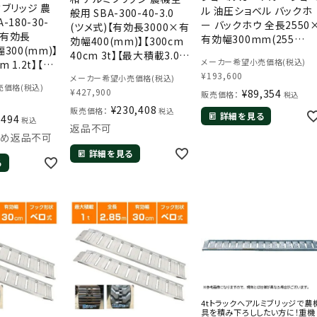
ミブリッジ 農
ル 油圧ショベル バックホ
般用 SBA-300-40-3.0
-180-30-
ー バックホウ 全長2550
(ツメ式)【有効長3000×有
)【有効長
有効幅300mm(255
効幅400(mm)】【300cm
300(mm)】
30cm) 最大積載1トン
40cm 3t】【最大積載3.0t/
メーカー希望小売価格(税込)
m 1.2t】【最
1.0t 1.0トン ラダーレール
セット(2本)】 【3トン】【3t】
¥
193,600
セット(2本)】
メーカー希望小売価格(税込)
アルミステップ アルミラダ
【国産・日本製】【3m】
価格(税込)
.2t】【国産・日
¥
427,900
¥
89,354
ー
販売価格：
税込
】
¥
230,408
販売価格：
税込
詳細を見る
,494
税込
返品不可
ため返品不可
詳細を見る
る
4tトラックへアルミブリッジで農
具を積み下ろししたい方に！重機