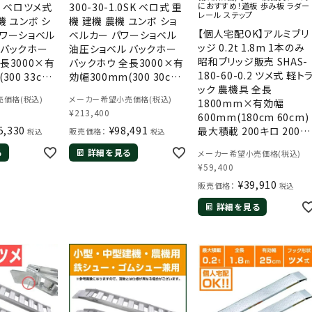
0S ベロツメ式
300-30-1.0SK ベロ式 重
におすすめ！道板 歩み板 ラダー
レール ステップ
機 ユンボ シ
機 建機 農機 ユンボ ショ
【個人宅配OK】アルミブリ
パワーショベル
ベルカー パワーショベル
ッジ 0.2t 1.8m 1本のみ
 バックホー
油圧ショベル バックホー
昭和ブリッジ販売 SHAS-
長3000×有
バックホウ 全長3000×有
180-60-0.2 ツメ式 軽ト
300 33cm)
効幅300mm(300 30cm)
ック 農機具 全長
.0t 3.0ト
最大積載1トン 1.0t 1.0ト
価格(税込)
メーカー希望小売価格(税込)
1800mm×有効幅
ル アルミス
ン ラダーレール アルミス
¥
213,400
600mm(180cm 60cm)
ミラダー
テップ アルミラダー
5,330
¥
98,491
最大積載 200キロ 200k
販売価格：
税込
税込
0.2トン ラダーレール アル
る
詳細を見る
メーカー希望小売価格(税込)
ミステップ アルミラダー 鉄
¥
59,400
ホイール ゴムホイール
¥
39,910
販売価格：
税込
詳細を見る