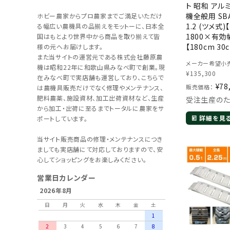
ト 昭和 アル
機全般用 SBA
ホビー農家からプロ農家までご満足いただけ
1.2 (ツメ式
る幅広い農機具の品揃えをモットーに、日本全
1800×有効幅
国はもとより世界中から商品を取り揃えて皆
【180cm 30c
様の元へお届けします。
大積載1.2t/
また当サイトの運営元である株式会社藤原農
メーカー希望小売
【1.2トン】【1
機は昭和22年に和歌山県みなべ町で創業。現
¥
135,300
本製】【1.8m
在みなべ町で実店舗も運営しており、こちらで
¥
78
販売価格：
は農機具販売だけでなく修理やメンテナンス、
肥料農薬、施設資材、加工出荷資材など、生産
受注生産の
から加工・出荷に至るまでトータルに農家をサ
詳細を見
ポートしています。
当サイト販売商品の修理・メンテナンスにつき
ましても実店舗にて対応しておりますので、安
心してショッピングをお楽しみください。
営業日カレンダー
2026年8月
日
月
火
水
木
金
土
1
2
3
4
5
6
7
8