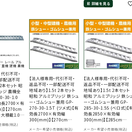
詳細を見る
ー レール アル
 重機 建機 農機
・代引不可・
【法人様専用・代引不可・
【法人様専用・代引不可・
部配送不可
返品不可・一部配送不可
返品不可・一部配送不可
 2本セット 昭
地域あり】1.5t 2本セット
地域あり】1.5t 2本セット
ッジ 農機全
昭和 アルミブリッジ 鉄シュ
昭和 アルミブリッジ 鉄シ
0-30-1.0
ー・ゴムシュー兼用 GP-
ー・ゴムシュー兼用 GP-
効長2700×有
270-30-1.5T (ツメ式)【有
285-30-1.5S (ベロ式)【
)】【270cm
効長2700×有効幅
効長2850×有効幅
最大積載1.0t/
300(mm)】【270cm
300(mm)】【285cm
【1トン】【1t】
価格(税込)
30cm 1.5t】【最大積載
30cm 1.5t】【最大積載
【2.7m】
メーカー希望小売価格(税込)
メーカー希望小売価格(税込)
1.5t/セット(2本)】 【1.5ト
1.5t/セット(2本)】 【1.5ト