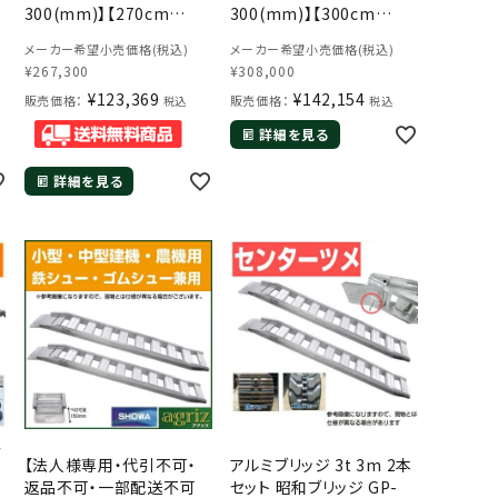
300(mm)】【270cm
300(mm)】【300cm
30cm 2.0t】【最大積載
30cm 2.0t】【最大積載
メーカー希望小売価格(税込)
メーカー希望小売価格(税込)
】
2.0t/セット(2本)】 【2トン】
2.0t/セット(2本)】 【2トン】
¥
267,300
¥
308,000
】
【2t】【国産・日本製】
【2t】【国産・日本製】【3m】
¥
123,369
¥
142,154
【2.7m】
販売価格：
販売価格：
税込
税込
詳細を見る
詳細を見る
ッ
【法人様専用・代引不可・
アルミブリッジ 3t 3m 2本
返品不可・一部配送不可
セット 昭和ブリッジ GP-