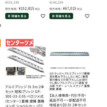
¥
331,100
¥
145,200
プ アルミラダー
レール アルミステップ アル
¥
152,815
¥
67,015
販売価格：
ミラダー
販売価格：
税込
税込
詳細を見る
詳細を見る
2tトラックへアルミブリッジで農機
具を積み下ろししたい方に！乗用
草刈機などの荷下ろしに必須の
少し長いアルミブリッジ！道板 歩
み板 ラダー レール ステップ 重機
アルミブリッジ 3t 3m 2本
建機 農機
セット 昭和ブリッジ GP-
【法人様専用・代引不可・
300-33-3.0S ベロツメ式
返品不可・一部配送不可
(センター) 重機 建機 農機
地域あり】0.5t 2本セット
ベ
ユンボ ショベルカー パワ