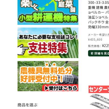
300-33-3.
重機 建機 農
ョベルカー 
油圧ショベル
バックホウ 全
効幅330mm(
最大積載3トン 3
メーカー希望小売
ン ラダーレー
¥
435,600
テップ アル
¥
22
販売価格：
詳細を見
商品を選ぶ