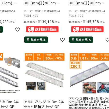
 33cm) 最
300(mm)】【285cm
300(mm)】【300cm
.0トン
30cm 2.0t】【最大積載
30cm 2.0t】【最大積載
価格(税込)
メーカー希望小売価格(税込)
メーカー希望小売価格(税込)
 アルミステッ
2.0t/セット(2本)】 【2トン】
2.0t/セット(2本)】 【2トン
¥
301,400
¥
315,700
ダー
【2t】【国産・日本製】
【2t】【国産・日本製】【3m
0,230
¥
139,108
¥
145,708
販売価格：
販売価格：
税込
税込
税込
る
詳細を見る
詳細を見る
アルインコ 国産・日本製 軽トラ
3t 3m 2本
アルミブリッジ 1t 3m 2本
クへの積み下ろしに最適!自走式
草刈機、管理機、耕運機(耕うん
リッジ GP-
セット 昭和ブリッジ GP-
機、耕耘機)などの農機具、バイク