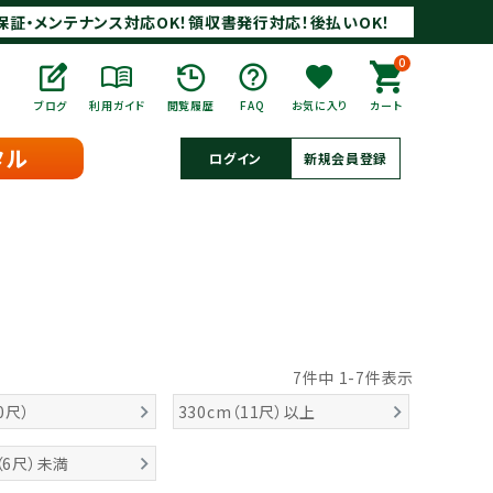
保証・メンテナンス対応OK！領収書発行対応！後払いOK！
0
ブログ
利用ガイド
閲覧履歴
FAQ
お気に入り
カート
タル
ログイン
新規会員登録
7
件中
1
-
7
件表示
0尺）
330cm（11尺）以上
（6尺）未満