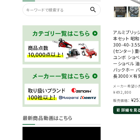
search
アルミブリッジ 3
本セット 昭和
300-40-3.
(センター) 
ユンボ ショベ
ーショベル 
バックホー バ
長3000×有
400mm(300
メーカー希望小売
大積載3.5t 
¥
492,800
レール
¥
25
販売価格：
詳細を見
最新商品動画はこちら