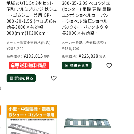
地域あり】1.5t 2本セット
300-35-3.0S ベロツメ式
昭和 アルミブリッジ 鉄シュ
(センター) 重機 建機 農機
ー・ゴムシュー兼用 GP-
ユンボ ショベルカー パワ
300-30-1.5S (ベロ式)【有
ーショベル 油圧ショベル
効長3000×有効幅
バックホー バックホウ 全
ラ
300(mm)】【300cm
長3000×有効幅
30cm 1.5t】【最大積載
350mm(300 35cm) 最
メーカー希望小売価格(税込)
メーカー希望小売価格(税込)
1.5t/セット(2本)】 【1.5ト
大積載3トン 3.0トン ラダ
¥
288,200
¥
436,700
ン】【1.5t】【国産・日本製】
ーレール
¥
133,015
¥
225,838
g
【3m】
販売価格：
販売価格：
税込
税込
詳細を見る
詳細を見る