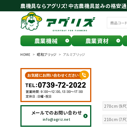
農機具ならアグリズ！中古農機具並みの格安
農業機械
農業資材
meeting_room
person
ログイン
会員登録
HOME
昭和ブリッジ
アルミブリッジ
search
270cm（9尺
メールでのお問い合わせ
お気に入り一覧
210cm（7尺
info@agriz.net