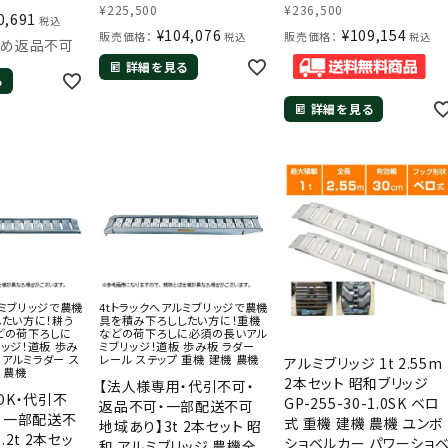
¥
225,500
¥
236,500
ン】【1.5t】【国産・日本製】
ン】【1.5t】【国産・日本製】
0,691
税込
¥
104,076
¥
109,154
【2.7m】
販売価格：
販売価格：
税込
税込
ため返品不可
詳細を見る
る
詳細を見る
ミブリッジで農機
4tトラックへアルミブリッジで農機
たい方に！耕う
具を積み下ろししたい方に！重機
どの荷下ろしに
などの荷下ろしに必須の長いアル
ッジ！道板 歩み
ミブリッジ！道板 歩み板 ラダー
 アルミラダー ス
レール ステップ 重機 建機 農機
アルミブリッジ 1t 2.55m
 農機
2本セット 昭和ブリッジ
【法人様専用・代引不可・
OK・代引不
GP-255-30-1.0SK ベロ
返品不可・一部配送不可
・一部配送不
式 重機 建機 農機 ユンボ
地域あり】3t 2本セット 昭
2t 2本セッ
ショベルカー パワーショ
和 アルミブリッジ 農機全