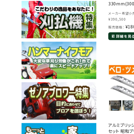
330mm(300
大積載3トン 3.0t 3
メーカー希望小売
ラダーレール
¥
390,500
プ アルミラ
¥
18
販売価格：
詳細を見
メールでのお問い合わせ
info@agriz.net
FAXでのご注文
0739-72-4532
24時間受付
アルミブリッジ 
セット 昭和ブ