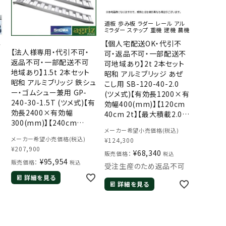
道板 歩み板 ラダー レール アル
ミラダー ステップ 重機 建機 農機
【個人宅配送OK・代引不
ッ
【法人様専用・代引不可・
可・返品不可・一部配送不
返品不可・一部配送不可
可地域あり】2t 2本セット
地域あり】1.5t 2本セット
昭和 アルミブリッジ あぜ
昭和 アルミブリッジ 鉄シュ
こし用 SB-120-40-2.0
ー・ゴムシュー兼用 GP-
(ツメ式)【有効長1200×有
240-30-1.5T (ツメ式)【有
効幅400(mm)】【120cm
効長2400×有効幅
40cm 2t】【最大積載2.0t/
300(mm)】【240cm
セット(2本)】 【2トン】【2t】
メーカー希望小売価格(税込)
30cm 1.5t】【最大積載
【国産・日本製】【1.2m】
メーカー希望小売価格(税込)
¥
124,300
1.5t/セット(2本)】 【1.5ト
¥
207,900
ン】【1.5t】【国産・日本製】
¥
68,340
販売価格：
税込
¥
95,954
g
【2.4m】
販売価格：
税込
受注生産のため返品不可
詳細を見る
詳細を見る