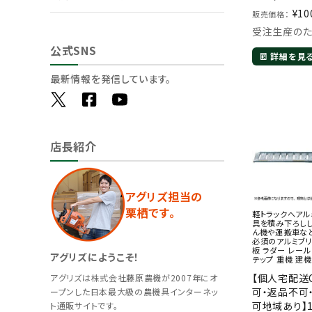
¥
10
販売価格：
受注生産の
公式SNS
詳細を見
最新情報を発信しています。
店長紹介
アグリズ担当の
栗栖です。
軽トラックへアル
具を積み下ろしし
ん機や運搬車な
必須のアルミブリ
板 ラダー レール
アグリズにようこそ！
テップ 重機 建機
【個人宅配送
アグリズは株式会社藤原農機が2007年にオ
可・返品不可
ープンした日本最大級の農機具インターネッ
可地域あり】1.
ト通販サイトです。