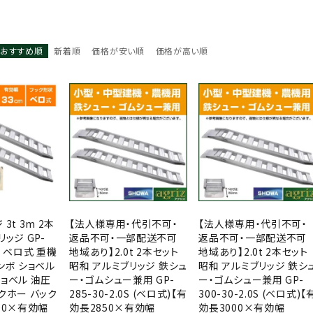
おすすめ順
新着順
価格が安い順
価格が高い順
3t 3m 2本
【法人様専用・代引不可・
【法人様専用・代引不可・
リッジ GP-
返品不可・一部配送不可
返品不可・一部配送不可
0S ベロ式 重機
地域あり】2.0t 2本セット
地域あり】2.0t 2本セット
ンボ ショベル
昭和 アルミブリッジ 鉄シュ
昭和 アルミブリッジ 鉄シ
ョベル 油圧
ー・ゴムシュー兼用 GP-
ー・ゴムシュー兼用 GP-
クホー バック
285-30-2.0S (ベロ式)【有
300-30-2.0S (ベロ式)【
00×有効幅
効長2850×有効幅
効長3000×有効幅