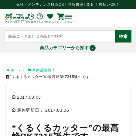
保証・メンテナンス対応OK！領収書発行対応！後払いOK！
ブログ
利用ガイド
閲覧履歴
FAQ
お気に入り
カート
メニュー
検索
商品カテゴリーから探す
meeting_room
person
ログイン
会員登録
ホーム
/
新商品情報
/
“くるくるカッター”の最高峰BKZ315誕生です。
search
2017.03.03
最終更新日： 2017.03.06
“くるくるカッター”の最高