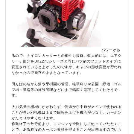
パワーがあ
るので、ナイロンカッターとの相性も抜群。個人的には、エアク
リーナ部分をBKZ275シリーズと同じパフ剤のフラットタイプに
変更されているとよかったのですが、キャブの形状変更が行われ
なかったので既存のままとなっています。
田んぼの畦から畑や果樹園の管理、畦草刈りや公園・緑地・ゴル
フ場・道路等の施設管理などにまで幅広く活躍してくれそうで
す。
大排気量の機械にかかわらず、低速から中速がメインで使われる
ことが多い刈払機は上まで回転を上げる機会が少なく、カーボン
がたまりやすくなります。
作業終了の数分前より、エンジンを全開にして使っていたたくこ
とで、ある程度のカーボン蓄積を抑えることが出来ますのでいち