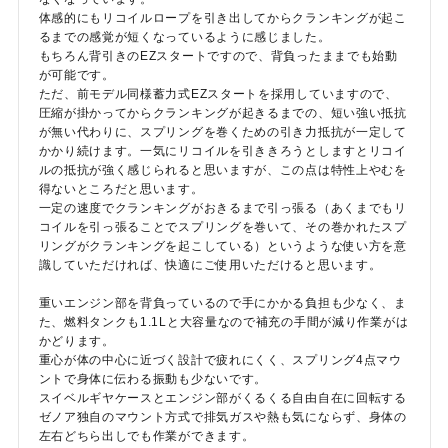
体感的にもリコイルロープを引き出してからクランキングが起こ
るまでの感覚が短くなっているように感じました。
もちろん背引きのEZスタートですので、背負ったままでも始動
が可能です。
ただ、前モデル同様蓄力式EZスタートを採用していますので、
圧縮が掛かってからクランキングが起きるまでの、短い強い抵抗
が無い代わりに、スプリングを巻くための引き力抵抗が一定して
かかり続けます。一気にリコイルを引ききろうとしますとリコイ
ルの抵抗が強く感じられると思いますが、この点は特性上やむを
得ないところだと思います。
一定の速度でクランキングがおきるまで引っ張る（あくまでもリ
コイルを引っ張ることでスプリングを巻いて、その巻かれたスプ
リングがクランキングを起こしている）というような使い方を意
識していただければ、快適にご使用いただけると思います。
重いエンジン部を背負っているので手にかかる負担も少なく、ま
た、燃料タンクも1.1Lと大容量なので補充の手間が減り作業がは
かどります。
重心が体の中心に近づく設計で疲れにくく、スプリング4点マウ
ントで身体に伝わる振動も少ないです。
スイベルギヤケースとエンジン部がくるくる自由自在に回転する
ゼノア独自のマウント方式で排気ガスや熱も気にならず、身体の
左右どちら出しでも作業ができます。