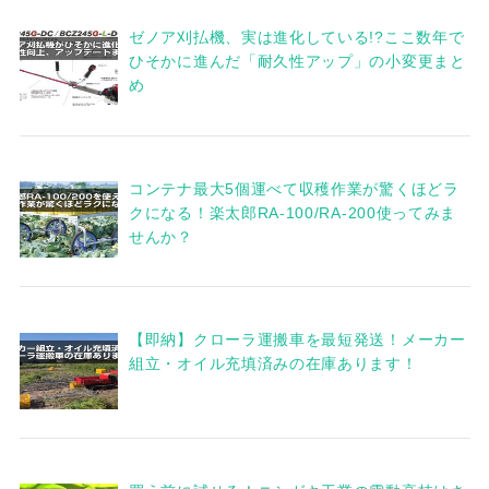
ゼノア刈払機、実は進化している!?ここ数年で
ひそかに進んだ「耐久性アップ」の小変更まと
め
コンテナ最大5個運べて収穫作業が驚くほどラ
クになる！楽太郎RA-100/RA-200使ってみま
せんか？
【即納】クローラ運搬車を最短発送！メーカー
組立・オイル充填済みの在庫あります！