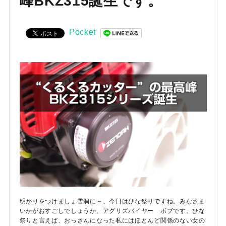
峰BKZ315誕生です。
お気に入り一覧
閲覧履歴一覧
Pocket
農業機械
農業資材
作業用品
補修部品
レンタル
ブログ
明かりをつけましょ雪洞に～、今日はひな祭りですね。みなさま
利用ガイド
FAQ
いかがおすごしでしょうか、アグリズバイヤー ボブです。ひな
祭りと言えば、おっさんになった私にはほとんど関係のない女の