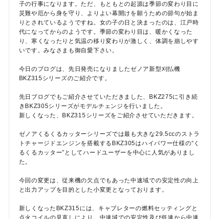
子の行事になります。ただ、もともとの起源は季節の変わり目に
災難や厄から身を守り、よりよい幕開けを願うための節句が始ま
りとされているようですね。女の子の日と決まったのは、江戸時
代になってからのようです。季節の変わり目は、暖かくなった
り、寒くなったりと気温の移り変わりが激しく、体調を崩しやす
いです。みなさまも御自愛下さい。
今日のブログは、先日発売になりましたゼノア新型刈払機
BKZ315シリーズのご紹介です。
メールでのお問い合わせ
info@agriz.net
先日ブログでもご紹介させていただきました、BKZ275に引き続
きBKZ305シリーズがモデルチェンジを行いました。
新しくなった、BKZ315シリーズをご紹介させていただきます。
FAXでのご注文
ゼノアくるくるカッターシリーズでは最も大きな29.5ccのストラ
0739-72-4532
24時間受付
トチャージドエンジンを搭載するBKZ305はハイパワー仕様の“く
るくるカッター”としてハードユーザーを中心に人気がありまし
た。
今回の変更は、従来機の欠点でもあった中速域での安定性の向上
と出力アップを目的とした小変更となっております。
新しくなったBKZ315には、キャブレターの燃料セッティングと
点火コイルの見直しにより、中速域での安定性及び低速から中速