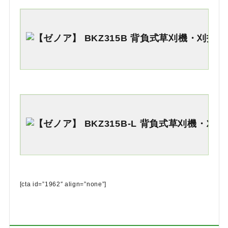
[cta id=”1962″ align=”none”]