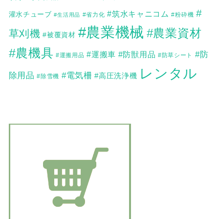
#
#筑水キャニコム
灌水チューブ
#生活用品
#省力化
#粉砕機
#農業機械
#農業資材
草刈機
#被覆資材
#農機具
#防
#運搬車
#防獣用品
#運搬用品
#防草シート
レンタル
除用品
#電気柵
#高圧洗浄機
#除雪機