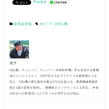
Pocket
新商品情報
#ゼノア
,
#刈払機
ボブ
刈払機、チェンソー、チッパー（木材粉砕機）等を担当する農機
具のスペシャリスト。2007年の入社でアグリズを黎明期からを
支え、刈払機の累計販売台数は2万台を超える。農業機械整備技
能士1級の資格を保有し、農機具のメンテナンスにも対応。 外食
が好きだが飲食店に1人で行くのが苦手なのが悩み。