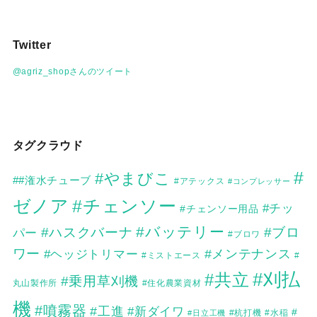
ア
ー
カ
Twitter
イ
ブ
@agriz_shopさんのツイート
タグクラウド
#
#やまびこ
##潅水チューブ
#アテックス
#コンプレッサー
ゼノア
#チェンソー
#チッ
#チェンソー用品
#バッテリー
#ハスクバーナ
#ブロ
パー
#ブロワ
ワー
#メンテナンス
#ヘッジトリマー
#
#ミストエース
#刈払
#共立
#乗用草刈機
丸山製作所
#住化農業資材
機
#噴霧器
#工進
#新ダイワ
#
#日立工機
#杭打機
#水稲