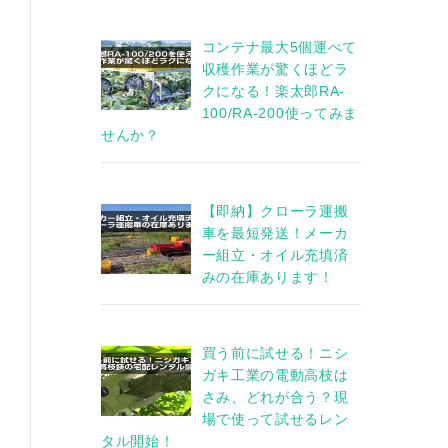
コンテナ最大5個運べて
収穫作業が驚くほどラ
クになる！楽太郎RA-
100/RA-200使ってみま
せんか？
【即納】クローラ運搬
車を最短発送！メーカ
ー組立・オイル充填済
みの在庫あります！
買う前に試せる！ニシ
ガキ工業の電動高枝は
さみ、どれが合う？現
場で使って試せるレン
タル開始！