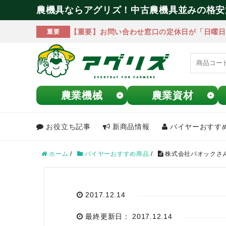
農機具ならアグリズ！中古農機具並みの格安
【重要】お問い合わせ窓口の定休日が「日曜日
重要
農業機械
農業資材
お役立ち記事
新商品情報
バイヤーおすす
meeting_room
person
ログイン
会員登録
ホーム
/
バイヤーおすすめ商品
/
株式会社パオックさん
search
2017.12.14
最終更新日： 2017.12.14