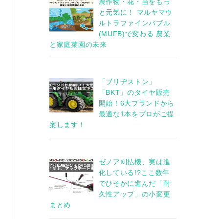
農作物・花・苗をもっ
と元気に！ マルヤマウ
ルトラファインバブル
(MUFB)で変わる 農業
と家庭菜園の未来
「ブリヂストン」
「BKT」のタイヤ販売
開始！6大ブランドから
最適な1本をプロがご提
案します！
ゼノア刈払機、実は進
化している!?ここ数年
でひそかに進んだ「耐
久性アップ」の小変更
まとめ