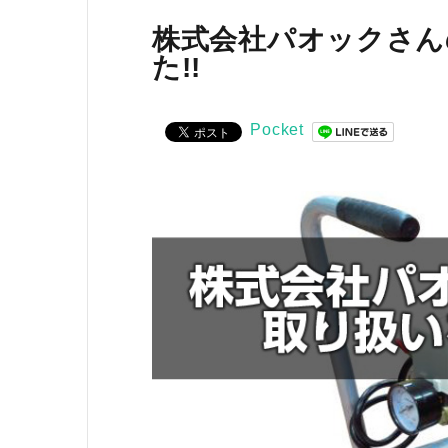
株式会社パオックさん
た!!
お気に入り一覧
Pocket
閲覧履歴一覧
農業機械
農業資材
作業用品
補修部品
レンタル
ブログ