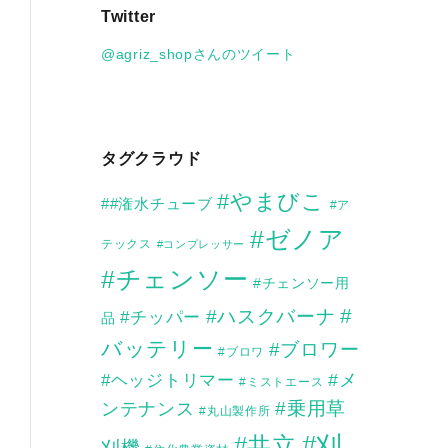
Twitter
イ
ブ
@agriz_shopさんのツイート
タグクラウド
#やまびこ
##潅水チューブ
#ア
#ゼノア
テックス
#コンプレッサー
#チェンソー
#チェンソー用
#
#ハスクバーナ
#チッパー
品
バッテリー
#ブロワー
#ブロワ
#メ
#ヘッジトリマー
#ミストエース
ンテナンス
#乗用草
#丸山製作所
#刈
#共立
刈機