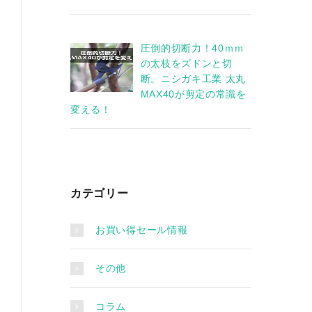
圧倒的切断力！40ｍｍ
の太枝をズドンと切
断。ニシガキ工業 太丸
MAX40が剪定の常識を
変える！
カテゴリー
お買い得セール情報
その他
コラム