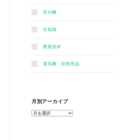
草刈機
豆知識
農業資材
電気柵・防獣用品
月別アーカイブ
月
別
ア
ー
カ