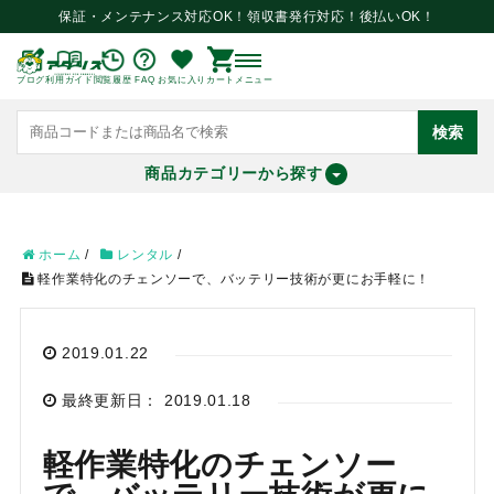
保証・メンテナンス対応OK！領収書発行対応！後払いOK！
ブログ
利用ガイド
閲覧履歴
FAQ
お気に入り
カート
メニュー
検索
商品カテゴリーから探す
meeting_room
person
ログイン
会員登録
ホーム
/
レンタル
/
軽作業特化のチェンソーで、バッテリー技術が更にお手軽に！
search
2019.01.22
最終更新日： 2019.01.18
軽作業特化のチェンソー