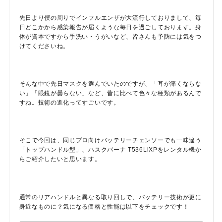
先日より僕の周りでインフルエンザが大流行しておりまして、毎
日どこかから感染報告が届くような毎日を過ごしております。身
体が資本ですから手洗い・うがいなど、皆さんも予防には気をつ
けてくださいね。
メールでのお問い合わせ
そんな中で先日マスクを選んでいたのですが、「耳が痛くならな
い」「眼鏡が曇らない」など、昔に比べて色々な種類があるんで
info@agriz.net
すね。技術の進化ってすごいです。
FAXでのご注文
0739-72-4532
24時間受付
そこで今回は、同じプロ向けバッテリーチェンソーでも一味違う
「トップハンドル型」、ハスクバーナ T536LiXPをレンタル機か
らご紹介したいと思います。
通常のリアハンドルと異なる取り回しで、バッテリー技術が更に
身近なものに？気になる価格と性能は以下をチェックです！