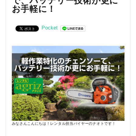
で、バッテリー技術が更に
お気に入り一覧
お手軽に！
閲覧履歴一覧
Pocket
農業機械
農業資材
作業用品
補修部品
レンタル
ブログ
みなさんこんにちは！レンタル担当バイヤーのナオトです！
利用ガイド
FAQ