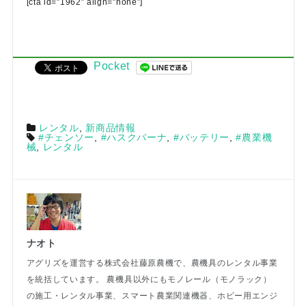
[cta id=”1962″ align=”none”]
Pocket
レンタル
,
新商品情報
#チェンソー
,
#ハスクバーナ
,
#バッテリー
,
#農業機
械
,
レンタル
ナオト
アグリズを運営する株式会社藤原農機で、農機具のレンタル事業
を統括しています。 農機具以外にもモノレール（モノラック）
の施工・レンタル事業、スマート農業関連機器、ホビー用エンジ