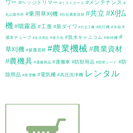
ワー
#メンテナンス
#ヘッジトリマー
#
#ミストエース
#刈払
#共立
#乗用草刈機
丸山製作所
#住化農業資材
機
#噴霧器
#工進
#新ダイワ
#
#日立工機
#杭打機
#水稲
#
#筑水キャニコム
灌水チューブ
#生活用品
#省力化
#粉砕機
#農業機械
#農業資材
草刈機
#被覆資材
#農機具
#防
#運搬車
#防獣用品
#運搬用品
#防草シート
レンタル
除用品
#電気柵
#高圧洗浄機
#除雪機