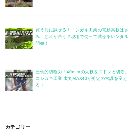
買う前に試せる！ニシガキ工業の電動高枝はさ
み、どれが合う？現場で使って試せるレンタル
開始！
圧倒的切断力！40ｍｍの太枝をズドンと切断。
ニシガキ工業 太丸MAX40が剪定の常識を変え
る！
カテゴリー