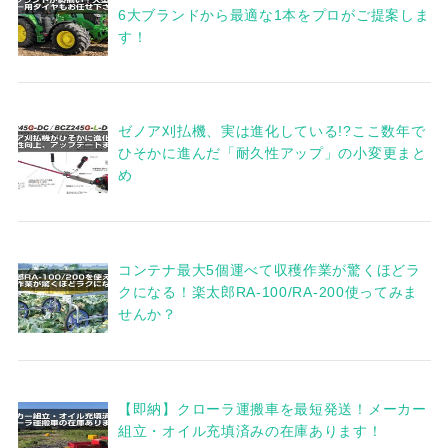
6大ブランドから最適な1本をプロがご提案しま
す！
ゼノア刈払機、実は進化している!?ここ数年で
ひそかに進んだ「耐久性アップ」の小変更まと
め
コンテナ最大5個運べて収穫作業が驚くほどラ
クになる！楽太郎RA-100/RA-200使ってみま
せんか？
【即納】クローラ運搬車を最短発送！メーカー
組立・オイル充填済みの在庫あります！