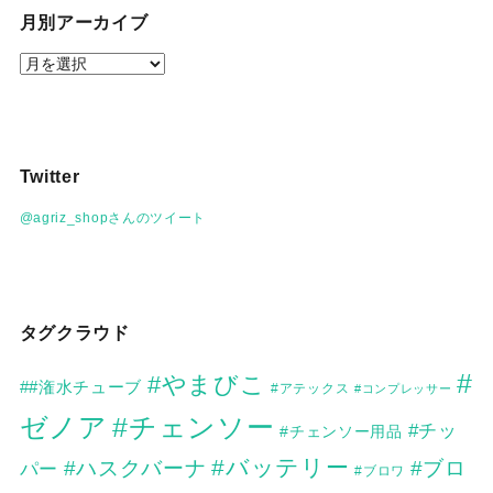
月別アーカイブ
月
別
ア
ー
カ
Twitter
イ
ブ
@agriz_shopさんのツイート
タグクラウド
#
#やまびこ
##潅水チューブ
#アテックス
#コンプレッサー
ゼノア
#チェンソー
#チッ
#チェンソー用品
#バッテリー
#ハスクバーナ
#ブロ
パー
#ブロワ