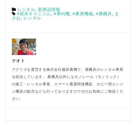
レンタル
,
新商品情報
#筑水キャニコム
,
#草刈機
,
#農業機械
,
#農機具
,
ま
さお
,
レンタル
ナオト
アグリズを運営する株式会社藤原農機で、農機具のレンタル事業
を統括しています。 農機具以外にもモノレール（モノラック）
の施工・レンタル事業、スマート農業関連機器、ホビー用エンジ
ン機器の販売なども行っておりますのでぜひお気軽にご相談くだ
さい。