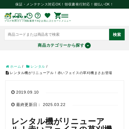
保証・メンテナンス対応OK！領収書発行対応！後払いOK！
ブログ
利用ガイド
閲覧履歴
FAQ
お気に入り
カート
メニュー
検索
商品カテゴリーから探す
meeting_room
person
ログイン
会員登録
ホーム
/
レンタル
/
レンタル機がリニューアル！赤いフェイスの草刈機まさお登場
search
2019.09.10
最終更新日： 2025.03.22
レンタル機がリニューア