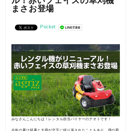
ル！赤いフェイスの草刈機
お気に入り一覧
まさお登場
閲覧履歴一覧
Pocket
農業機械
農業資材
作業用品
補修部品
レンタル
ブログ
みなさんこんにちは！レンタル担当バイヤーのナオトです！
利用ガイド
FAQ
今年の夏は猛暑と大雨が交互に繰り返されたこともあり、僕の周