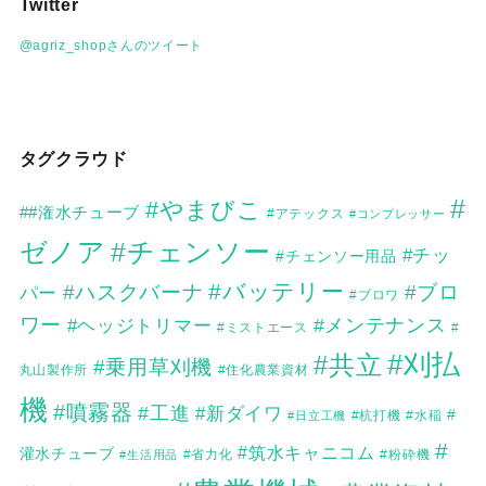
Twitter
イ
ブ
@agriz_shopさんのツイート
タグクラウド
#
#やまびこ
##潅水チューブ
#アテックス
#コンプレッサー
ゼノア
#チェンソー
#チッ
#チェンソー用品
#バッテリー
#ハスクバーナ
#ブロ
パー
#ブロワ
ワー
#メンテナンス
#ヘッジトリマー
#
#ミストエース
#刈払
#共立
#乗用草刈機
丸山製作所
#住化農業資材
機
#噴霧器
#工進
#新ダイワ
#
#日立工機
#杭打機
#水稲
#
#筑水キャニコム
灌水チューブ
#生活用品
#省力化
#粉砕機