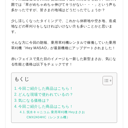
囲では「草がめちゃめちゃ伸びてキリがない・・・」という声も
多かったですが、皆さまの地域はどうだったでしょうか？
少し涼しくなったタイミングで、これから休耕地や空き地、造成
地などの草刈りをしなければいけない方も多いことかと思いま
す。
そんな方に今回の朗報、乗用草刈機レンタルで稼働していた乗用
メールでのお問い合わせ
草刈機「Hey MASAO」が最新機種にアップデートされました！
info@agriz.net
赤いフェイスで見た目のイメージも一新した新型まさお、気にな
る性能と価格は以下をチェックです！
FAXでのご注文
もくじ
0739-72-4532
24時間受付
今回ご紹介した商品はこちら！
どんな現場で使われているの？
気になる価格は？
今回ご紹介した商品はこちら！
筑水キャニコム 乗用草刈機 Heyまさお
CMX2404HC（レンタル機）