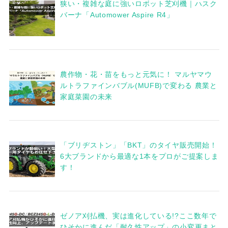
狭い・複雑な庭に強いロボット芝刈機｜ハスク
バーナ「Automower Aspire R4」
農作物・花・苗をもっと元気に！ マルヤマウ
ルトラファインバブル(MUFB)で変わる 農業と
家庭菜園の未来
「ブリヂストン」「BKT」のタイヤ販売開始！
6大ブランドから最適な1本をプロがご提案しま
す！
ゼノア刈払機、実は進化している!?ここ数年で
ひそかに進んだ「耐久性アップ」の小変更まと