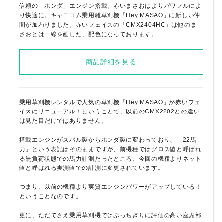
信頼の「ホンダ」エンジン搭載。赤いまさおはよりパワフルによ
り快適に。キャニコム乗用雑草刈機「Hey MASAO」に新しい仲
間が加わりました。赤いフェイスの「CMX2404HC」は他のま
さおとは一線を画した、配色になっております。
商品詳細を見る
乗用草刈機レンタルで人気の草刈機「Hey MASAO」が赤いフェ
イスにリニューアル！ということで、以前のCMX2202との違い
は見た目だけではありません。
搭載エンジンがスバル製からホンダ製に変わっており、「22馬
力」という表記はそのままですが、前機種ではグロス値と呼ばれ
る無負荷状態での馬力計測だったところ、今回の機種よりネット
値と呼ばれる実測値での計測に変更されています。
つまり、以前の機種より実質エンジンパワーがアップしている！
ということなのです。
更に、ただでさえ乗用草刈機ではぶっちぎりに評価の高い座席部