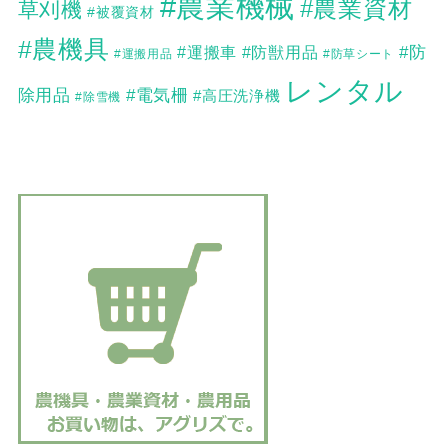
#農業機械
#農業資材
草刈機
#被覆資材
#農機具
#防
#運搬車
#防獣用品
#運搬用品
#防草シート
レンタル
除用品
#電気柵
#高圧洗浄機
#除雪機