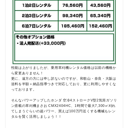
性能は上がりましたが、乗用草刈機レンタル価格は以前の機種か
ら変更ありません！
更に、遠方の方には申し訳ないのですが、和歌山・奈良・大阪は
送料を半額＋納品指導つきで対応しており、更に利用しやすくな
っております。
そんなパワーアップしたホンダ 空冷4ストロークV型2気筒ガソリ
ン搭載の草刈機まさお CMX2404HC、1時間で最大7,300㎡刈れ
てしまうぐらいの超パワー、買えば100万円近くする機械もレン
タルを賢く活用しましょう！！