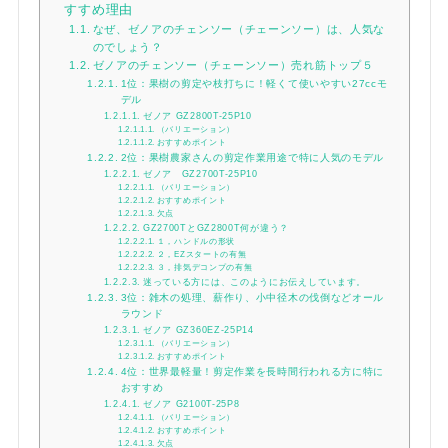
すすめ理由
なぜ、ゼノアのチェンソー（チェーンソー）は、人気な
のでしょう？
ゼノアのチェンソー（チェーンソー）売れ筋トップ５
1位：果樹の剪定や枝打ちに！軽くて使いやすい27ccモ
デル
ゼノア GZ2800T-25P10
（バリエーション）
おすすめポイント
2位：果樹農家さんの剪定作業用途で特に人気のモデル
メールでのお問い合わせ
ゼノア GZ2700T-25P10
（バリエーション）
info@agriz.net
おすすめポイント
欠点
GZ2700TとGZ2800T何が違う？
１，ハンドルの形状
FAXでのご注文
２，EZスタートの有無
３，排気デコンプの有無
0739-72-4532
24時間受付
迷っている方には、このようにお伝えしています。
3位：雑木の処理、薪作り、小中径木の伐倒などオール
ラウンド
ゼノア GZ360EZ-25P14
（バリエーション）
おすすめポイント
4位：世界最軽量！剪定作業を長時間行われる方に特に
おすすめ
ゼノア G2100T-25P8
（バリエーション）
おすすめポイント
欠点