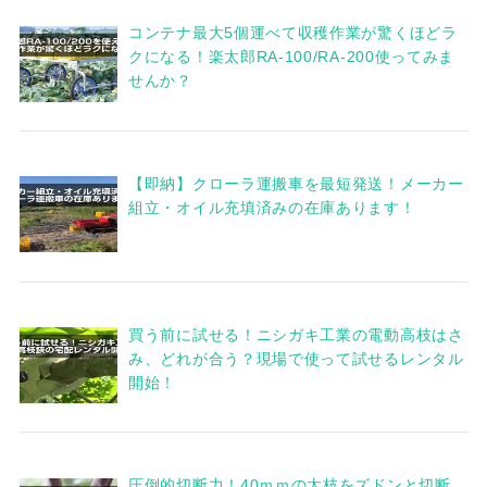
コンテナ最大5個運べて収穫作業が驚くほどラ
クになる！楽太郎RA-100/RA-200使ってみま
せんか？
【即納】クローラ運搬車を最短発送！メーカー
組立・オイル充填済みの在庫あります！
買う前に試せる！ニシガキ工業の電動高枝はさ
み、どれが合う？現場で使って試せるレンタル
開始！
圧倒的切断力！40ｍｍの太枝をズドンと切断。