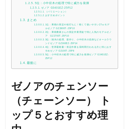
5位：小中径木の処理で特に威力を発揮
ゼノア G3401EZ-25P12
（バリエーション）
おすすめポイント
まとめ
1位：果樹の剪定や枝打ちに！軽くて使いやすい27ccモデ
ルゼノア GZ2800T-25P10
2位：果樹農家さんの剪定作業用途で特に人気のモデルゼノ
ア GZ2700T-25P10
3位：雑木の処理、薪作り、小中径木の伐倒などオールラウ
ンドゼノア GZ360EZ-25P14
4位：世界最軽量！剪定作業を長時間行われる方に特におす
すめゼノア G2100T-25P8
5位：小中径木の処理で特に威力を発揮ゼノア G3401EZ-
25P12
最後に
ゼノアのチェンソー
（チェーンソー） ト
ップ５とおすすめ理