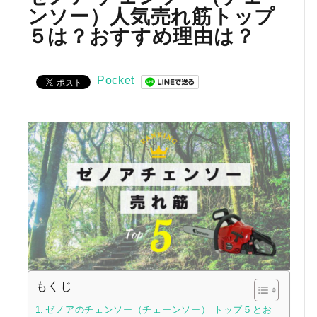
お気に入り一覧
ンソー）人気売れ筋トップ
５は？おすすめ理由は？
閲覧履歴一覧
農業機械
Pocket
農業資材
作業用品
補修部品
レンタル
ブログ
もくじ
利用ガイド
FAQ
ゼノアのチェンソー（チェーンソー） トップ５とお