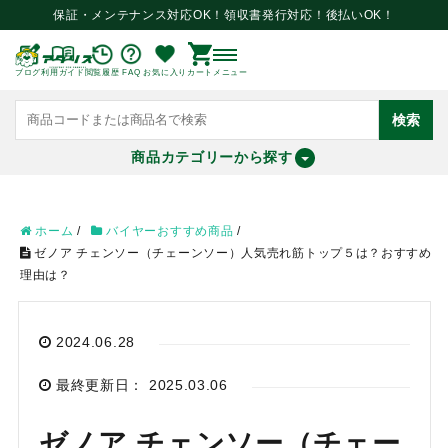
保証・メンテナンス対応OK！領収書発行対応！後払いOK！
ブログ
利用ガイド
閲覧履歴
FAQ
お気に入り
カート
メニュー
検索
商品カテゴリーから探す
meeting_room
person
ログイン
会員登録
ホーム
/
バイヤーおすすめ商品
/
ゼノア チェンソー（チェーンソー）人気売れ筋トップ５は？おすすめ
理由は？
search
2024.06.28
最終更新日： 2025.03.06
ゼノア チェンソー（チェー