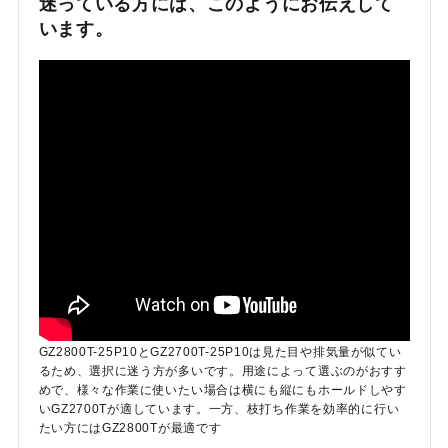
迷っている方には、このようにお伝えして
います。
GZ2800T-25P10とGZ2700T-25P10は見た目や排気量が似てい
るため、選択に迷う方が多いです。用途によって選ぶのがおすす
めで、様々な作業に使いたい場合は横にも縦にもホールドしやす
いGZ2700Tが適しています。一方、枝打ち作業を効率的に行い
たい方にはGZ2800Tが最適です