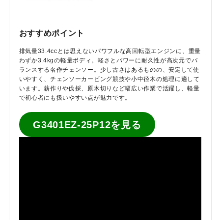
おすすめポイント
排気量33.4ccとは思えないパワフルな高回転型エンジンに、重量
わずか3.4kgの軽量ボディ。軽さとパワーに耐久性が高次元でバ
ランスする名作チェンソー。少し古さはあるものの、安定して使
いやすく、チェンソーカービング競技や小中径木の処理に適して
います。薪作りや伐採、原木切りなど幅広い作業で活躍し、軽量
で初心者にも扱いやすい点が魅力です。
G3401EZ-25P12を見る