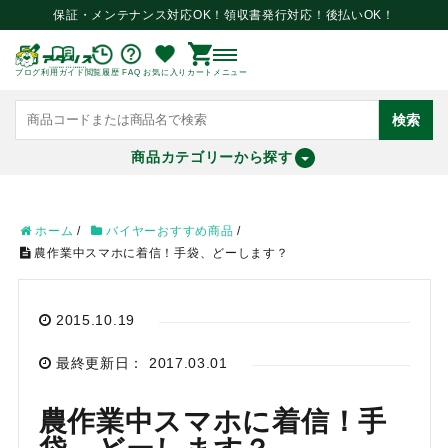
保証・メンテナンス対応OK！領収書発行対応！後払いOK！
ブログ
利用ガイド
閲覧履歴
FAQ
お気に入り
カート
メニュー
検索
商品カテゴリーから探す
meeting_room
person
ログイン
会員登録
ホーム
/
バイヤーおすすめ商品
/
農作業中スマホに着信！手袋、どーします？
search
2015.10.19
最終更新日： 2017.03.01
農作業中スマホに着信！手