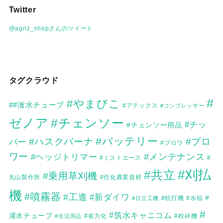
カ
Twitter
イ
ブ
@agriz_shopさんのツイート
タグクラウド
#
#やまびこ
##潅水チューブ
#アテックス
#コンプレッサー
ゼノア
#チェンソー
#チッ
#チェンソー用品
#バッテリー
#ハスクバーナ
#ブロ
パー
#ブロワ
ワー
#メンテナンス
#ヘッジトリマー
#
#ミストエース
#刈払
#共立
#乗用草刈機
丸山製作所
#住化農業資材
機
#噴霧器
#工進
#新ダイワ
#
#日立工機
#杭打機
#水稲
#
#筑水キャニコム
灌水チューブ
#生活用品
#省力化
#粉砕機