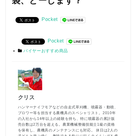
袋、どーします？
お気に入り一覧
閲覧履歴一覧
Pocket
農業機械
Pocket
農業資材
バイヤーおすすめ商品
作業用品
補修部品
レンタル
クリス
ハンマーナイフモアなどの自走式草刈機、噴霧器・動噴、
ブログ
ブロワー等を担当する農機具のスペシャリスト。2010年
の入社から14年以上の経験を持ち、特に噴霧器の累計販
売台数は2万台を超える。農業機械整備技能士1級の資格
利用ガイド
FAQ
を保有し、農機具のメンテナンスにも対応。 休日は2人の