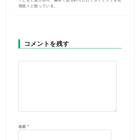
子どもと遊ぶ傍ら、趣味である釣りに行くタイミングを虎
視眈々と狙っている。
コメントを残す
メールでのお問い合わせ
info@agriz.net
FAXでのご注文
0739-72-4532
24時間受付
名前
*