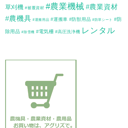
#農業機械
#農業資材
草刈機
#被覆資材
#農機具
#防
#運搬車
#防獣用品
#運搬用品
#防草シート
レンタル
除用品
#電気柵
#高圧洗浄機
#除雪機