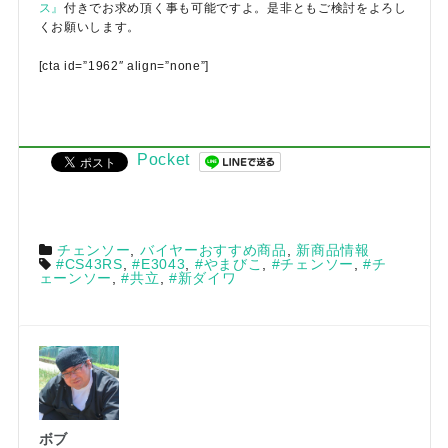
ス』
付きでお求め頂く事も可能ですよ。是非ともご検討をよろし
くお願いします。
[cta id=”1962″ align=”none”]
Pocket
チェンソー
,
バイヤーおすすめ商品
,
新商品情報
#CS43RS
,
#E3043
,
#やまびこ
,
#チェンソー
,
#チ
ェーンソー
,
#共立
,
#新ダイワ
ボブ