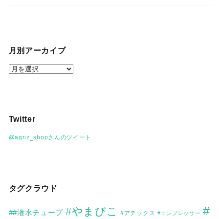
月別アーカイブ
月
別
ア
ー
カ
Twitter
イ
ブ
@agriz_shopさんのツイート
タグクラウド
#
#やまびこ
##潅水チューブ
#アテックス
#コンプレッサー