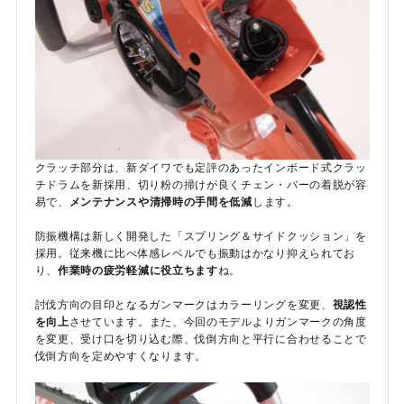
クラッチ部分は、新ダイワでも定評のあったインボード式クラッ
チドラムを新採用、切り粉の掃けが良くチェン・バーの着脱が容
易で、
メンテナンスや清掃時の手間を低減
します。
防振機構は新しく開発した「スプリング＆サイドクッション」を
採用。従来機に比べ体感レベルでも振動はかなり抑えられてお
り、
作業時の疲労軽減に役立ちます
ね。
討伐方向の目印となるガンマークはカラーリングを変更、
視認性
を向上
させています。また、今回のモデルよりガンマークの角度
を変更、受け口を切り込む際、伐倒方向と平行に合わせることで
伐倒方向を定めやすくなります。