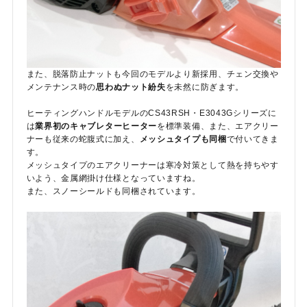
また、脱落防止ナットも今回のモデルより新採用、チェン交換や
メンテナンス時の
思わぬナット紛失
を未然に防ぎます。
ヒーティングハンドルモデルのCS43RSH・E3043Gシリーズに
は
業界初のキャブレターヒーター
を標準装備、また、エアクリー
ナーも従来の蛇腹式に加え、
メッシュタイプも同梱
で付いてきま
す。
メッシュタイプのエアクリーナーは寒冷対策として熱を持ちやす
いよう、金属網掛け仕様となっていますね。
また、スノーシールドも同梱されています。