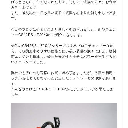
げるとともに、亡くなられた方々、そしてご遺族の方々にお悔や
み申し上げます。
また、被災地の一日も早い復旧・復興を心よりお祈り申し上げま
す。
今日のブログはやまびこより新しく発売されました、新型チェン
ソーCS43RS・E3043のご紹介になります。
先代のCS42RS、E1042シリーズは本格プロ用チェンソーなが
メールでのお問い合わせ
ら、比較的お求めやすい価格と使い易い装備の数々に加え、規制
info@agriz.net
前エンジンを搭載し、優れた安定性と十分なパワーを発生する良
いチェンソーでした。
FAXでのご注文
弊社でも沢山のお客様にお買い求め頂きましたが、故障や初期ト
ラブルもほとんどなかった安定したチェンソーとの印象がありま
0739-72-4532
24時間受付
す。
そんなやまびこCS43RS・E1042がモデルチェンジを果たしま
した。