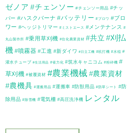
ゼノア
#チェンソー
#チッ
#チェンソー用品
#バッテリー
#ハスクバーナ
#ブロ
パー
#ブロワ
ワー
#メンテナンス
#ヘッジトリマー
#
#ミストエース
#刈払
#共立
#乗用草刈機
丸山製作所
#住化農業資材
機
#噴霧器
#工進
#新ダイワ
#
#日立工機
#杭打機
#水稲
#
#筑水キャニコム
灌水チューブ
#生活用品
#省力化
#粉砕機
#農業機械
#農業資材
草刈機
#被覆資材
#農機具
#防
#運搬車
#防獣用品
#運搬用品
#防草シート
レンタル
除用品
#電気柵
#高圧洗浄機
#除雪機