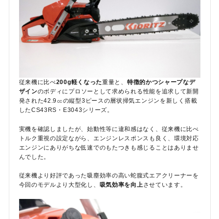
従来機に比べ
200g軽くなった
重量と、
特徴的かつシャープなデ
ザイン
のボディにプロソーとして求められる性能を追求して新開
発された42.9㏄の縦型3ピースの層状掃気エンジンを新しく搭載
したCS43RS・E3043シリーズ。
実機を確認しましたが、始動性等に違和感はなく、従来機に比べ
トルク重視の設定ながら、エンジンレスポンスも良く、環境対応
エンジンにありがちな低速でのもたつきも感じることはありませ
んでした。
従来機より好評であった吸塵効率の高い蛇腹式エアクリーナーを
今回のモデルより大型化し、
吸気効率を向上
させています。