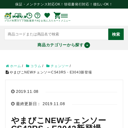
保証・メンテナンス対応OK！領収書発行対応！後払いOK！
ブログ
利用ガイド
閲覧履歴
FAQ
お気に入り
カート
メニュー
検索
商品カテゴリーから探す
meeting_room
person
ログイン
会員登録
ホーム
/
コラム
/
チェンソー
/
やまびこNEWチェンソーCS43RS・E3043新登場
search
2019.11.08
最終更新日： 2019.11.08
やまびこNEWチェンソー