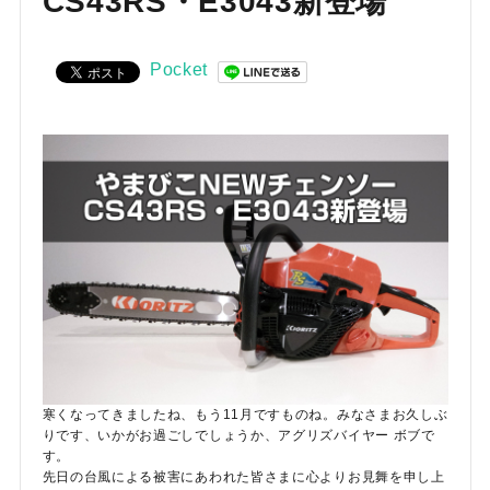
CS43RS・E3043新登場
お気に入り一覧
閲覧履歴一覧
Pocket
農業機械
農業資材
作業用品
補修部品
レンタル
ブログ
寒くなってきましたね、もう11月ですものね。みなさまお久しぶ
りです、いかがお過ごしでしょうか、アグリズバイヤー ボブで
利用ガイド
FAQ
す。
先日の台風による被害にあわれた皆さまに心よりお見舞を申し上