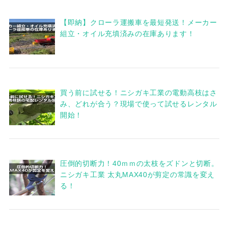
【即納】クローラ運搬車を最短発送！メーカー
組立・オイル充填済みの在庫あります！
買う前に試せる！ニシガキ工業の電動高枝はさ
み、どれが合う？現場で使って試せるレンタル
開始！
圧倒的切断力！40ｍｍの太枝をズドンと切断。
ニシガキ工業 太丸MAX40が剪定の常識を変え
る！