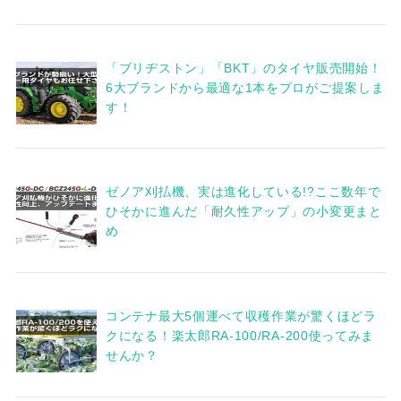
「ブリヂストン」「BKT」のタイヤ販売開始！
6大ブランドから最適な1本をプロがご提案しま
す！
ゼノア刈払機、実は進化している!?ここ数年で
ひそかに進んだ「耐久性アップ」の小変更まと
め
コンテナ最大5個運べて収穫作業が驚くほどラ
クになる！楽太郎RA-100/RA-200使ってみま
せんか？