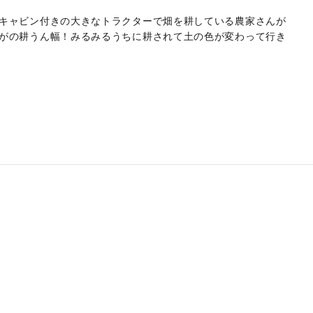
キャビン付きの大きなトラクターで畑を耕している農家さんが
がの耕うん幅！みるみるうちに耕されて土の色が変わって行き