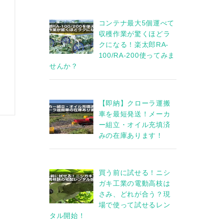
コンテナ最大5個運べて
収穫作業が驚くほどラ
クになる！楽太郎RA-
100/RA-200使ってみま
せんか？
【即納】クローラ運搬
車を最短発送！メーカ
ー組立・オイル充填済
みの在庫あります！
買う前に試せる！ニシ
ガキ工業の電動高枝は
さみ、どれが合う？現
場で使って試せるレン
タル開始！