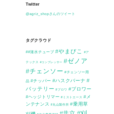
Twitter
イ
ブ
@agriz_shopさんのツイート
タグクラウド
#やまびこ
##潅水チューブ
#ア
#ゼノア
テックス
#コンプレッサー
#チェンソー
#チェンソー用
#
#ハスクバーナ
#チッパー
品
バッテリー
#ブロワー
#ブロワ
#メ
#ヘッジトリマー
#ミストエース
ンテナンス
#乗用草
#丸山製作所
#刈
#共立
刈機