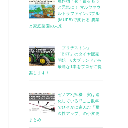
農作物・花・苗をもっ
と元気に！ マルヤマウ
ルトラファインバブル
(MUFB)で変わる 農業
と家庭菜園の未来
「ブリヂストン」
「BKT」のタイヤ販売
開始！6大ブランドから
最適な1本をプロがご提
案します！
ゼノア刈払機、実は進
化している!?ここ数年
でひそかに進んだ「耐
久性アップ」の小変更
まとめ