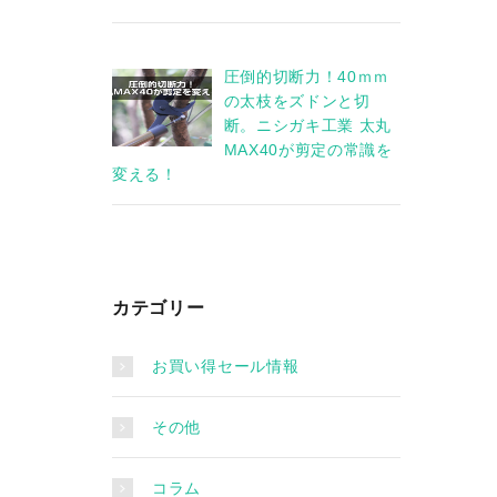
圧倒的切断力！40ｍｍ
の太枝をズドンと切
断。ニシガキ工業 太丸
MAX40が剪定の常識を
変える！
カテゴリー
お買い得セール情報
その他
コラム