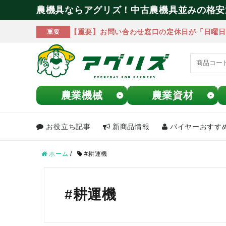
農機具ならアグリズ！中古農機具並みの格安
【重要】お問い合わせ窓口の定休日が「日曜日
重要
農業機械
農業資材
お役立ち記事
新商品情報
バイヤーおすす
meeting_room
person
ログイン
会員登録
ホーム
/
#耕運機
search
#耕運機