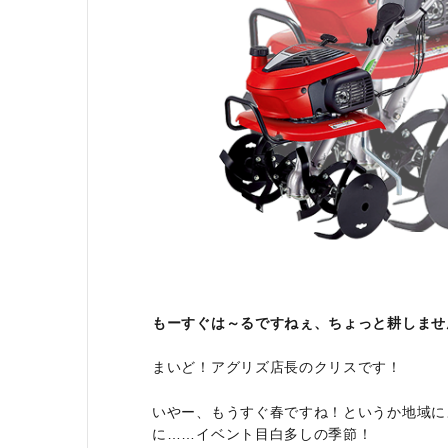
利用ガイド
FAQ
メールでのお問い合わせ
info@agriz.net
もーすぐは～るですねぇ、ちょっと耕しませんか
FAXでのご注文
0739-72-4532
24時間受付
まいど！アグリズ店長のクリスです！
いやー、もうすぐ春ですね！というか地域に
に……イベント目白多しの季節！