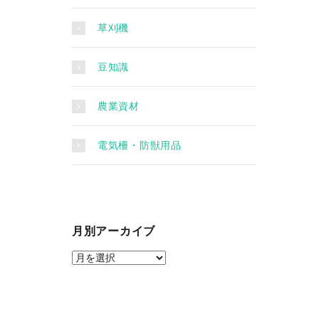
草刈機
豆知識
農業資材
電気柵・防獣用品
月別アーカイブ
月
別
ア
ー
カ