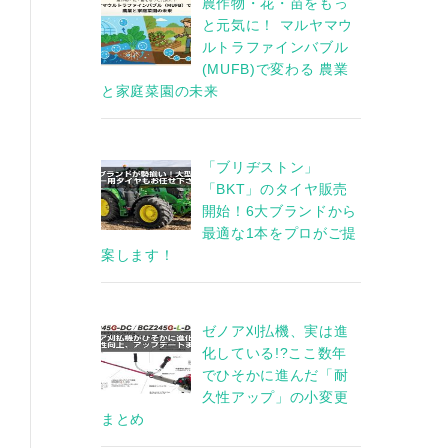
農作物・花・苗をもっ
と元気に！ マルヤマウ
ルトラファインバブル
(MUFB)で変わる 農業
と家庭菜園の未来
「ブリヂストン」
「BKT」のタイヤ販売
開始！6大ブランドから
最適な1本をプロがご提
案します！
ゼノア刈払機、実は進
化している!?ここ数年
でひそかに進んだ「耐
久性アップ」の小変更
まとめ