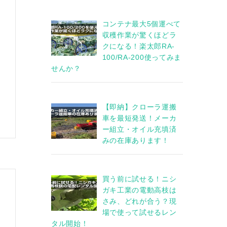
コンテナ最大5個運べて
収穫作業が驚くほどラ
クになる！楽太郎RA-
100/RA-200使ってみま
せんか？
【即納】クローラ運搬
車を最短発送！メーカ
ー組立・オイル充填済
みの在庫あります！
買う前に試せる！ニシ
ガキ工業の電動高枝は
さみ、どれが合う？現
場で使って試せるレン
タル開始！