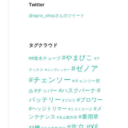
Twitter
イ
ブ
@agriz_shopさんのツイート
タグクラウド
#やまびこ
##潅水チューブ
#ア
#ゼノア
テックス
#コンプレッサー
#チェンソー
#チェンソー用
#
#ハスクバーナ
#チッパー
品
バッテリー
#ブロワー
#ブロワ
#メ
#ヘッジトリマー
#ミストエース
ンテナンス
#乗用草
#丸山製作所
#刈
#共立
刈機