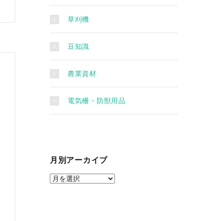
草刈機
豆知識
農業資材
電気柵・防獣用品
月別アーカイブ
月
別
ア
ー
カ