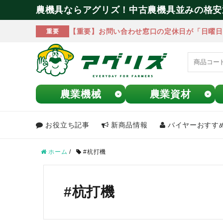
農機具ならアグリズ！中古農機具並みの格安
【重要】お問い合わせ窓口の定休日が「日曜日
重要
農業機械
農業資材
お役立ち記事
新商品情報
バイヤーおすす
meeting_room
person
ログイン
会員登録
ホーム
/
#杭打機
search
#杭打機