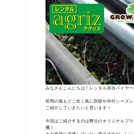
利用ガイド
FAQ
メールでのお問い合わせ
info@agriz.net
みなさんこんにちは！レンタル担当バイヤー
FAXでのご注文
世間の風もどこ吹く風に防除や作付シーズン
0739-72-4532
24時間受付
ご紹介していきたいと思います！
今回はご紹介するのは弊社のオリジナルブラ
機！