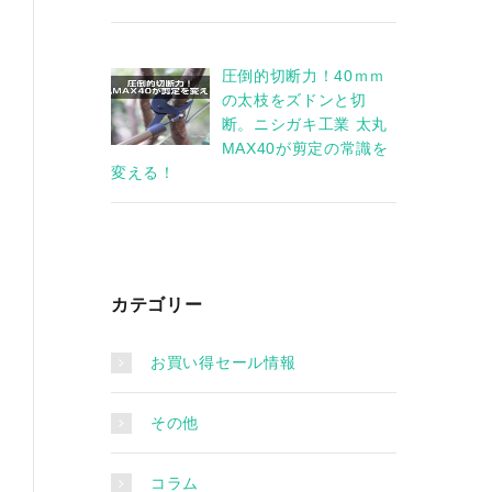
圧倒的切断力！40ｍｍ
の太枝をズドンと切
断。ニシガキ工業 太丸
MAX40が剪定の常識を
変える！
カテゴリー
お買い得セール情報
その他
コラム