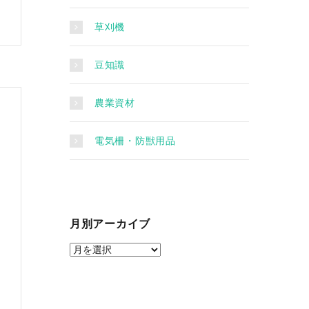
草刈機
豆知識
農業資材
電気柵・防獣用品
月別アーカイブ
月
別
ア
ー
カ