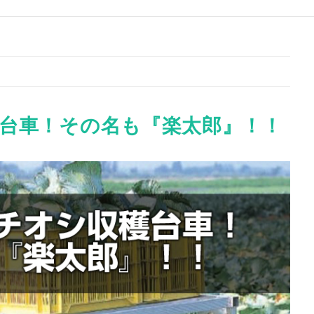
台車！その名も『楽太郎』！！