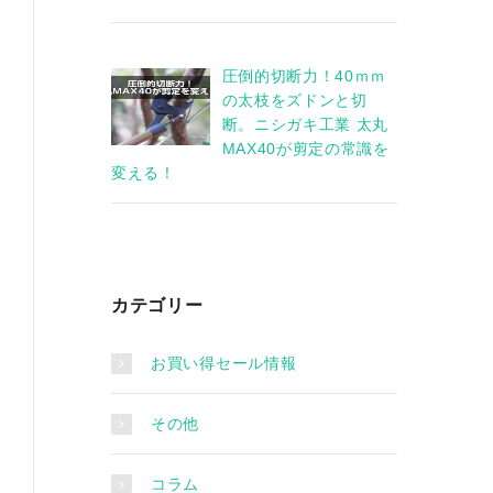
圧倒的切断力！40ｍｍ
の太枝をズドンと切
断。ニシガキ工業 太丸
MAX40が剪定の常識を
変える！
カテゴリー
お買い得セール情報
その他
コラム