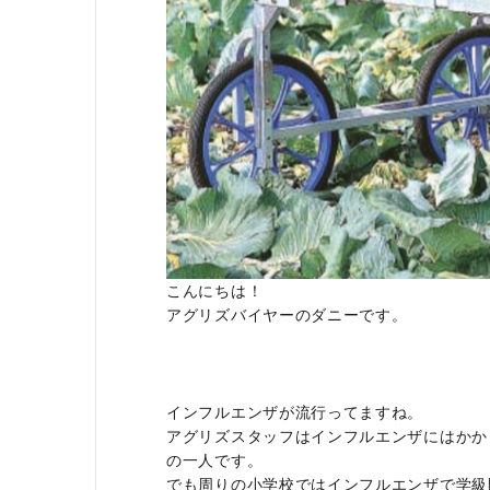
利用ガイド
FAQ
メールでのお問い合わせ
こんにちは！
info@agriz.net
アグリズバイヤーのダニーです。
FAXでのご注文
0739-72-4532
24時間受付
インフルエンザが流行ってますね。
アグリズスタッフはインフルエンザにはかか
の一人です。
でも周りの小学校ではインフルエンザで学級