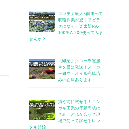
コンテナ最大5個運べて
収穫作業が驚くほどラ
クになる！楽太郎RA-
100/RA-200使ってみま
せんか？
【即納】クローラ運搬
車を最短発送！メーカ
ー組立・オイル充填済
みの在庫あります！
買う前に試せる！ニシ
ガキ工業の電動高枝は
さみ、どれが合う？現
場で使って試せるレン
タル開始！