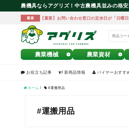
農機具ならアグリズ！中古農機具並みの格安
【重要】お問い合わせ窓口の定休日が「日曜日
重要
農業機械
農業資材
お役立ち記事
新商品情報
バイヤーおすす
meeting_room
person
ログイン
会員登録
ホーム
/
#運搬用品
search
#運搬用品