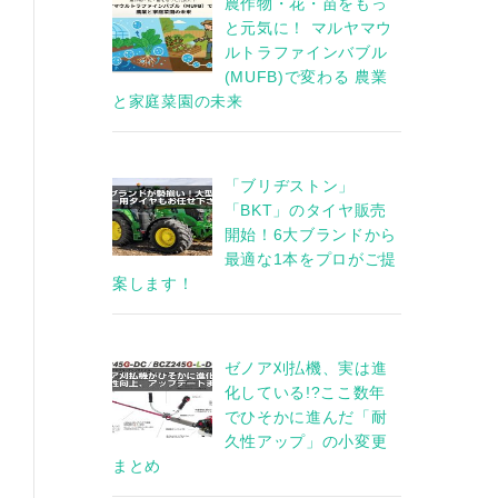
農作物・花・苗をもっ
と元気に！ マルヤマウ
ルトラファインバブル
(MUFB)で変わる 農業
と家庭菜園の未来
「ブリヂストン」
「BKT」のタイヤ販売
開始！6大ブランドから
最適な1本をプロがご提
案します！
ゼノア刈払機、実は進
化している!?ここ数年
でひそかに進んだ「耐
久性アップ」の小変更
まとめ