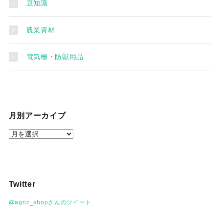
豆知識
農業資材
電気柵・防獣用品
月別アーカイブ
月
別
ア
ー
カ
Twitter
イ
ブ
@agriz_shopさんのツイート