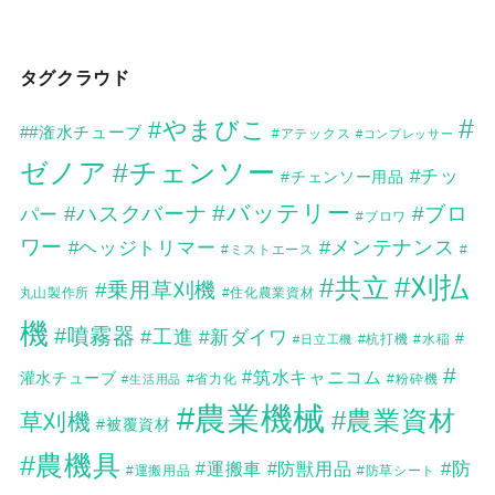
タグクラウド
#
#やまびこ
##潅水チューブ
#アテックス
#コンプレッサー
ゼノア
#チェンソー
#チッ
#チェンソー用品
#バッテリー
#ハスクバーナ
#ブロ
パー
#ブロワ
ワー
#メンテナンス
#ヘッジトリマー
#
#ミストエース
#刈払
#共立
#乗用草刈機
丸山製作所
#住化農業資材
機
#噴霧器
#工進
#新ダイワ
#
#日立工機
#杭打機
#水稲
#
#筑水キャニコム
灌水チューブ
#生活用品
#省力化
#粉砕機
#農業機械
#農業資材
草刈機
#被覆資材
#農機具
#防
#運搬車
#防獣用品
#運搬用品
#防草シート