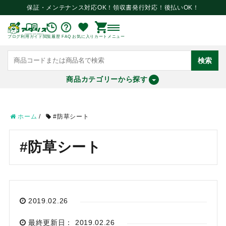
保証・メンテナンス対応OK！領収書発行対応！後払いOK！
ブログ
利用ガイド
閲覧履歴
FAQ
お気に入り
カート
メニュー
検索
商品カテゴリーから探す
meeting_room
person
ログイン
会員登録
ホーム
/
#防草シート
search
#防草シート
2019.02.26
最終更新日： 2019.02.26