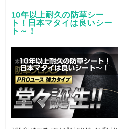
お気に入り一覧
10年以上耐久の防草シー
閲覧履歴一覧
ト！日本マタイは良いシー
ト～！
農業機械
農業資材
作業用品
補修部品
レンタル
ブログ
利用ガイド
FAQ