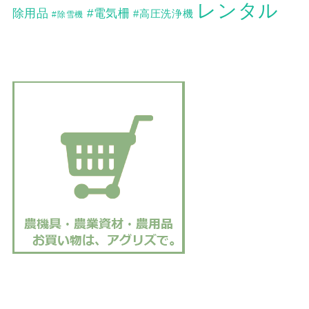
レンタル
除用品
#電気柵
#高圧洗浄機
#除雪機