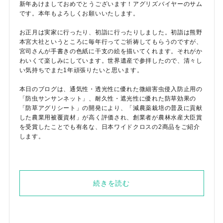
新年あけましておめでとうございます！アグリズバイヤーのサム
です。本年もよろしくお願いいたします。
お正月は実家に行ったり、初詣に行ったりしました。初詣は熊野
本宮大社というところに毎年行ってご祈祷してもらうのですが、
宮司さんが手書きの色紙に干支の絵を描いてくれます。それがか
わいくて楽しみにしています。世界遺産で参拝したので、清々し
い気持ちでまた1年頑張りたいと思います。
本日のブログは、通気性・透光性に優れた微細害虫侵入防止用の
「防虫サンサンネット」、耐久性・遮光性に優れた防草効果の
「防草アグリシート」の開発により、「減農薬栽培の普及に貢献
した農業用被覆資材」が高く評価され、創業者が農林水産大臣賞
を受賞したことでも有名な、日本ワイドクロスの2商品をご紹介
します。
続きを読む