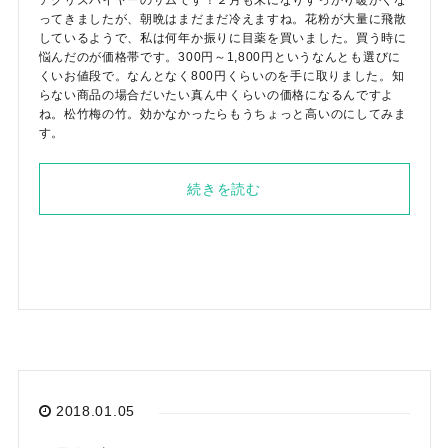
アグリズバイヤーのサムです！２月も末になりすっかり暖かくな
ってきましたが、朝晩はまだまだ冷えますね。花粉が大量に飛散
しているようで、私は何年か振りに目薬を買いました。買う時に
悩んだのが価格帯です。300円～1,800円というなんとも選びに
くいお値段で。なんとなく800円くらいのを手に取りました。知
らない商品の場合だいたい真ん中くらいの価格になるんですよ
ね。松竹梅の竹。効かなかったらもうちょっと高いのにしてみま
す。
メールでのお問い合わせ
続きを読む
info@agriz.net
FAXでのご注文
0739-72-4532
24時間受付
2018.01.05