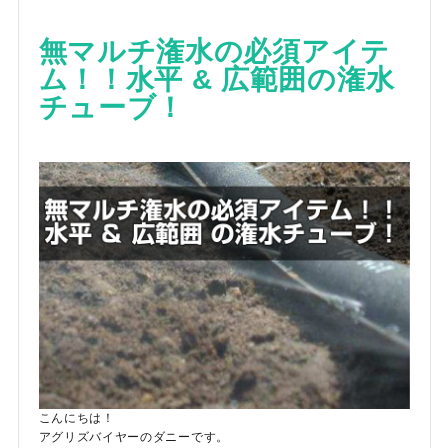
お気に入り一覧
無マルチ潅水の必須アイテ
閲覧履歴一覧
ム！！水平 & 広範囲の潅水
チューブ！
農業機械
農業資材
作業用品
補修部品
レンタル
ブログ
利用ガイド
FAQ
こんにちは！
アグリズバイヤーのダニーです。