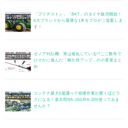
「ブリヂストン」「BKT」のタイヤ販売開始！
6大ブランドから最適な1本をプロがご提案しま
す！
ゼノア刈払機、実は進化している!?ここ数年で
ひそかに進んだ「耐久性アップ」の小変更まと
め
コンテナ最大5個運べて収穫作業が驚くほどラ
クになる！楽太郎RA-100/RA-200使ってみま
せんか？