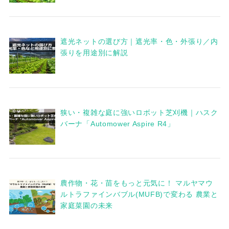
遮光ネットの選び方｜遮光率・色・外張り／内
張りを用途別に解説
狭い・複雑な庭に強いロボット芝刈機｜ハスク
バーナ「Automower Aspire R4」
農作物・花・苗をもっと元気に！ マルヤマウ
ルトラファインバブル(MUFB)で変わる 農業と
家庭菜園の未来