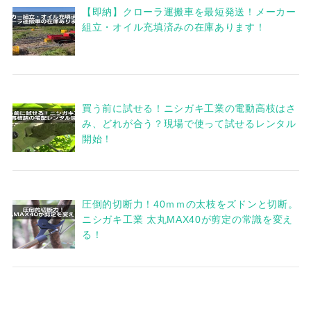
【即納】クローラ運搬車を最短発送！メーカー
組立・オイル充填済みの在庫あります！
買う前に試せる！ニシガキ工業の電動高枝はさ
み、どれが合う？現場で使って試せるレンタル
開始！
圧倒的切断力！40ｍｍの太枝をズドンと切断。
ニシガキ工業 太丸MAX40が剪定の常識を変え
る！