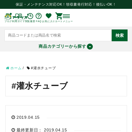
保証・メンテナンス対応OK！領収書発行対応！後払いOK！
ブログ
利用ガイド
閲覧履歴
FAQ
お気に入り
カート
メニュー
検索
商品カテゴリーから探す
meeting_room
person
ログイン
会員登録
ホーム
/
#灌水チューブ
search
#灌水チューブ
2019.04.15
最終更新日： 2019.04.15