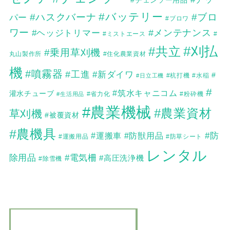
#チェンソー用品
#バッテリー
#ハスクバーナ
#ブロ
パー
#ブロワ
ワー
#メンテナンス
#ヘッジトリマー
#
#ミストエース
#刈払
#共立
#乗用草刈機
丸山製作所
#住化農業資材
機
#噴霧器
#工進
#新ダイワ
#
#日立工機
#杭打機
#水稲
#
#筑水キャニコム
灌水チューブ
#生活用品
#省力化
#粉砕機
#農業機械
#農業資材
草刈機
#被覆資材
#農機具
#防
#運搬車
#防獣用品
#運搬用品
#防草シート
レンタル
除用品
#電気柵
#高圧洗浄機
#除雪機