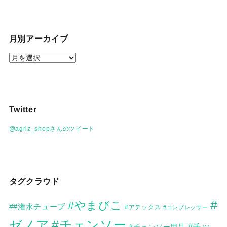
月別アーカイブ
月
別
ア
ー
カ
Twitter
イ
ブ
@agriz_shopさんのツイート
タグクラウド
#
#やまびこ
##潅水チューブ
#アテックス
#コンプレッサー
ゼノア
#チェンソー
#チッ