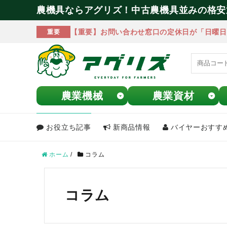
農機具ならアグリズ！中古農機具並みの格安
【重要】お問い合わせ窓口の定休日が「日曜日
重要
農業機械
農業資材
お役立ち記事
新商品情報
バイヤーおすす
meeting_room
person
ログイン
会員登録
ホーム
/
コラム
search
コラム