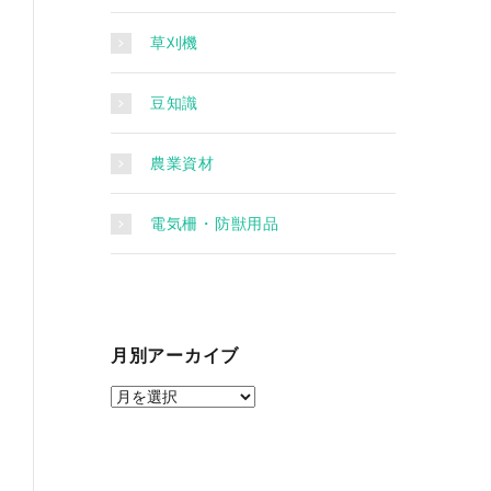
草刈機
豆知識
農業資材
電気柵・防獣用品
月別アーカイブ
月
別
ア
ー
カ