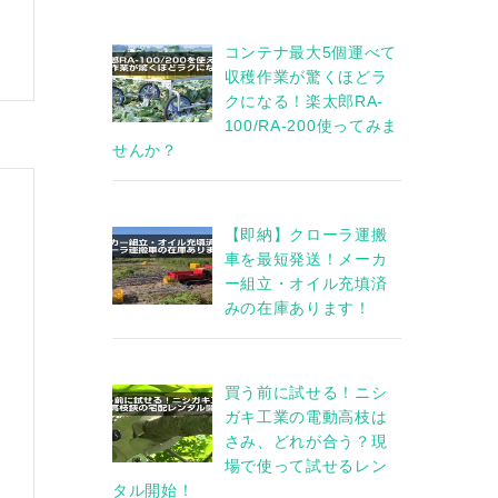
コンテナ最大5個運べて
収穫作業が驚くほどラ
クになる！楽太郎RA-
100/RA-200使ってみま
せんか？
【即納】クローラ運搬
車を最短発送！メーカ
ー組立・オイル充填済
みの在庫あります！
買う前に試せる！ニシ
ガキ工業の電動高枝は
さみ、どれが合う？現
場で使って試せるレン
タル開始！