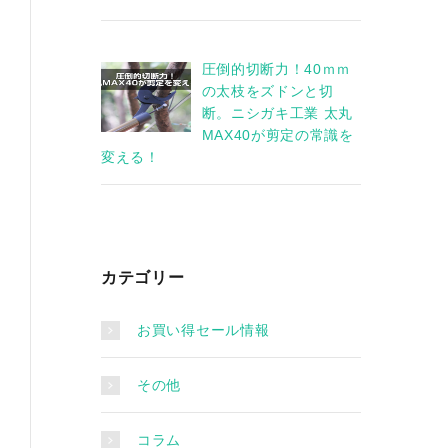
圧倒的切断力！40ｍｍ
の太枝をズドンと切
断。ニシガキ工業 太丸
MAX40が剪定の常識を
変える！
カテゴリー
お買い得セール情報
その他
コラム