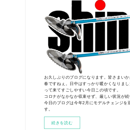
利用ガイド
FAQ
メールでのお問い合わせ
お久しぶりのブログになります。皆さまいか
info@agriz.net
春ですねぇ。日中はすっかり暖かくなりまし
って来てすごしやすい今日この頃です。
FAXでのご注文
コロナがなかなか収束せず、厳しい状況が続
0739-72-4532
今日のブログは今年2月にモデルチェンジを迎
24時間受付
す。
続きを読む