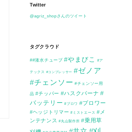
Twitter
イ
ブ
@agriz_shopさんのツイート
タグクラウド
#やまびこ
##潅水チューブ
#ア
#ゼノア
テックス
#コンプレッサー
#チェンソー
#チェンソー用
#
#ハスクバーナ
#チッパー
品
バッテリー
#ブロワー
#ブロワ
#メ
#ヘッジトリマー
#ミストエース
ンテナンス
#乗用草
#丸山製作所
#刈
#共立
刈機