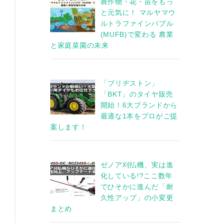
農作物・花・苗をもっ
と元気に！ マルヤマウ
ルトラファインバブル
(MUFB)で変わる 農業
と家庭菜園の未来
「ブリヂストン」
「BKT」のタイヤ販売
開始！6大ブランドから
最適な1本をプロがご提
案します！
ゼノア刈払機、実は進
化している!?ここ数年
でひそかに進んだ「耐
久性アップ」の小変更
まとめ